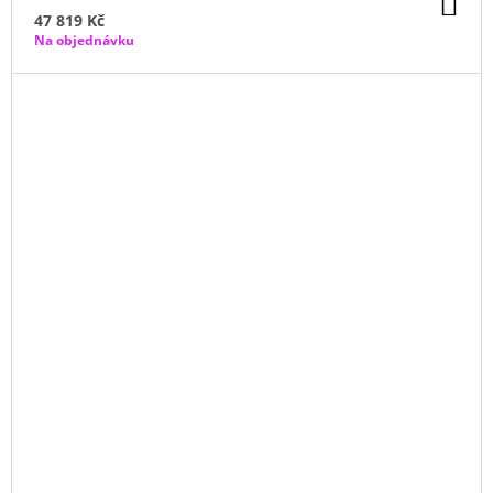
DO
KO
47 819 Kč
Na objednávku