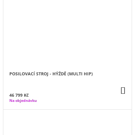
POSILOVACÍ STROJ - HÝŽDĚ (MULTI HIP)
DO
KO
46 799 Kč
Na objednávku