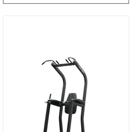
N
A
Í
J
P
V
Í
R
Ý
T
O
P
?
D
I
U
S
K
P
T
R
HLEDAT
Ů
O
D
U
D
K
O
T
P
O
Ů
R
U
Č
U