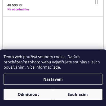
DO
KO
48 599 Kč
Na objednávku
Tento web používá soubory cookie. Dalším
procházením tohoto webu vyjadřujete souhlas s jejich
používáním.. Více informací
zde
.
Nastavení
Odmítnout
Souhlasím