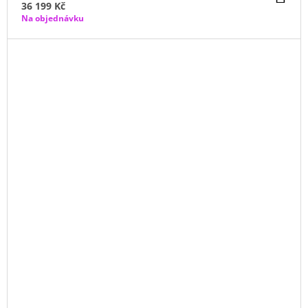
KO
36 199 Kč
Na objednávku