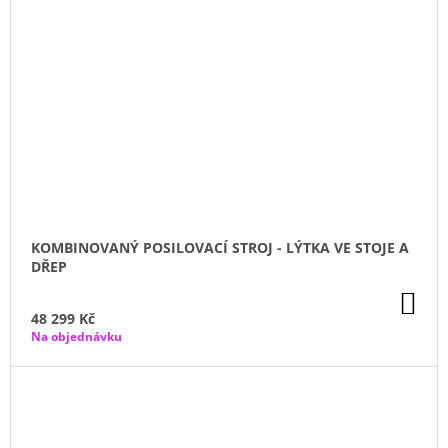
KOMBINOVANÝ POSILOVACÍ STROJ - LÝTKA VE STOJE A
DŘEP
DO
KO
48 299 Kč
Na objednávku