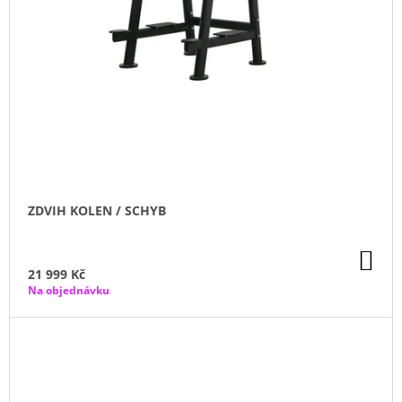
J
E
M
E
ZÁVAŽÍ
AZAFIT®
2,5
KG
–
Ø
50
ZDVIH KOLEN / SCHYB
MM
204
Kč
DO
KO
21 999 Kč
Na objednávku