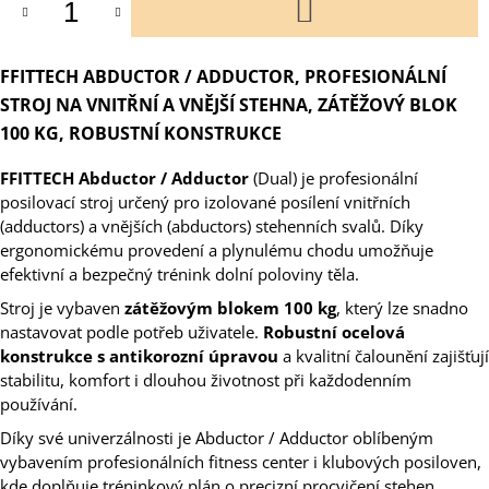
DO
KOŠÍKU
FFITTECH ABDUCTOR / ADDUCTOR, PROFESIONÁLNÍ
STROJ NA VNITŘNÍ A VNĚJŠÍ STEHNA, ZÁTĚŽOVÝ BLOK
100 KG, ROBUSTNÍ KONSTRUKCE
FFITTECH Abductor / Adductor
(Dual) je profesionální
posilovací stroj určený pro izolované posílení vnitřních
(adductors) a vnějších (abductors) stehenních svalů. Díky
ergonomickému provedení a plynulému chodu umožňuje
efektivní a bezpečný trénink dolní poloviny těla.
Stroj je vybaven
zátěžovým blokem 100 kg
, který lze snadno
nastavovat podle potřeb uživatele.
Robustní ocelová
konstrukce s antikorozní úpravou
a kvalitní čalounění zajišťují
stabilitu, komfort i dlouhou životnost při každodenním
používání.
Díky své univerzálnosti je Abductor / Adductor oblíbeným
vybavením profesionálních fitness center i klubových posiloven,
kde doplňuje tréninkový plán o precizní procvičení stehen.