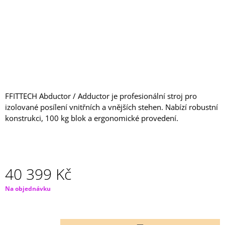
J
E
M
E
SCOTTOVA
LAVICE
7
900
FFITTECH Abductor / Adductor je profesionální stroj pro
Kč
izolované posílení vnitřních a vnějších stehen. Nabízí robustní
konstrukci, 100 kg blok a ergonomické provedení.
40 399 Kč
Měrná
Na objednávku
cena: