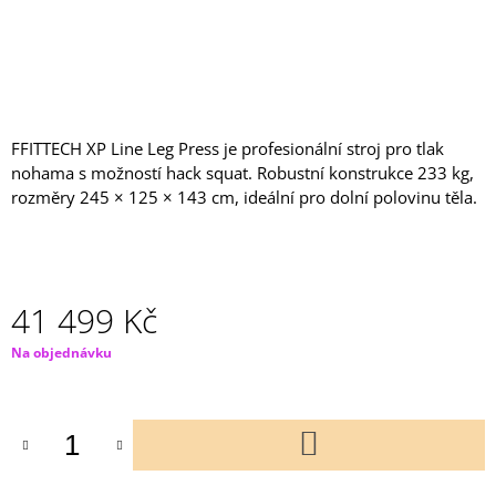
J
E
M
E
ROTOPED
FFITTECH XP Line Leg Press je profesionální stroj pro tlak
PRO
DYNAMIC
nohama s možností hack squat. Robustní konstrukce 233 kg,
TV
rozměry 245 × 125 × 143 cm, ideální pro dolní polovinu těla.
44
996
Kč
41 499 Kč
Měrná
Na objednávku
cena:
DO
KOŠÍKU