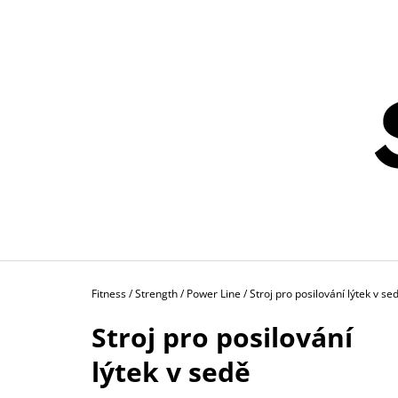
K
Přejít
na
O
ZPĚT
ZPĚT
obsah
DO
DO
Š
OBCHODU
OBCHODU
Í
K
Domů
Fitness
/
Strength
/
Power Line
/
Stroj pro posilování lýtek v se
Stroj pro posilování
lýtek v sedě
BĚŽECKÝ PÁS FH20