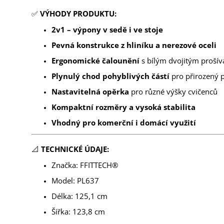
✅
VÝHODY PRODUKTU:
2v1 – výpony v sedě i ve stoje
Pevná konstrukce z hliníku a nerezové oceli
Ergonomické čalounění
s bílým dvojitým proší
Plynulý chod pohyblivých částí
pro přirozený 
Nastavitelná opěrka
pro různé výšky cvičenců
Kompaktní rozměry a vysoká stabilita
Vhodný pro komerční i domácí využití
📐
TECHNICKÉ ÚDAJE:
Značka: FFITTECH®
Model: PL637
Délka: 125,1 cm
Šířka: 123,8 cm