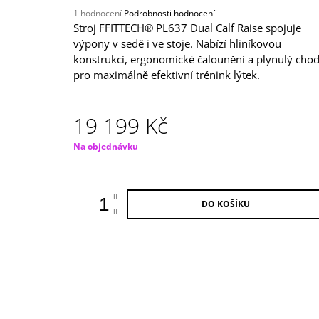
39 000 Kč
Průměrné
1 hodnocení
Podrobnosti hodnocení
hodnocení
Stroj FFITTECH® PL637 Dual Calf Raise spojuje
produktu
výpony v sedě i ve stoje. Nabízí hliníkovou
je
konstrukci, ergonomické čalounění a plynulý cho
5,0
pro maximálně efektivní trénink lýtek.
z
5
hvězdiček.
19 199 Kč
Měrná
Na objednávku
cena:
DO KOŠÍKU