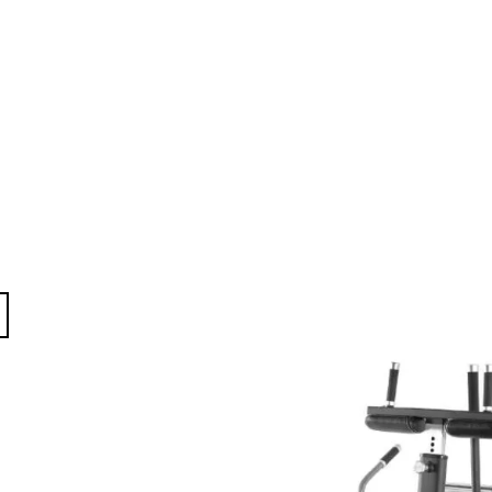
1 228 Kč
204 Kč
d