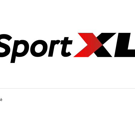
CO POTŘEBUJETE NAJÍT?
HLEDAT
DOPORUČUJEME
dě
ZÁVAŽÍ AZAFIT® 15 KG – Ø 50 MM
ZÁVAŽÍ AZAFIT® 