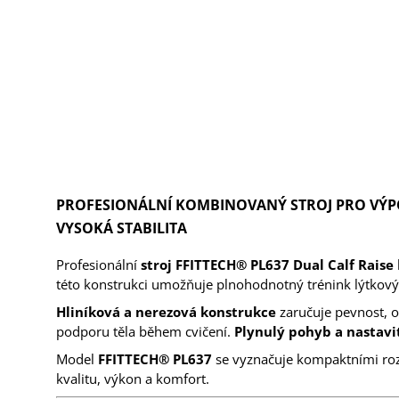
PROFESIONÁLNÍ KOMBINOVANÝ STROJ PRO VÝPO
VYSOKÁ STABILITA
Profesionální
stroj FFITTECH® PL637 Dual Calf Raise
této konstrukci umožňuje plnohodnotný trénink lýtkových 
Hliníková a nerezová konstrukce
zaručuje pevnost, o
podporu těla během cvičení.
Plynulý pohyb a nastavi
Model
FFITTECH® PL637
se vyznačuje kompaktními rozmě
kvalitu, výkon a komfort.