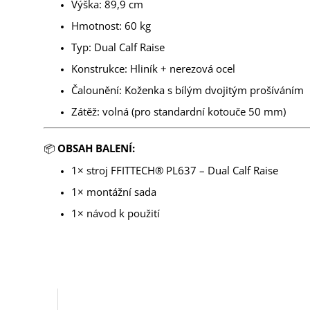
Výška: 89,9 cm
Hmotnost: 60 kg
Typ: Dual Calf Raise
Konstrukce: Hliník + nerezová ocel
Čalounění: Koženka s bílým dvojitým prošíváním
Zátěž: volná (pro standardní kotouče 50 mm)
📦
OBSAH BALENÍ:
1× stroj FFITTECH® PL637 – Dual Calf Raise
1× montážní sada
1× návod k použití