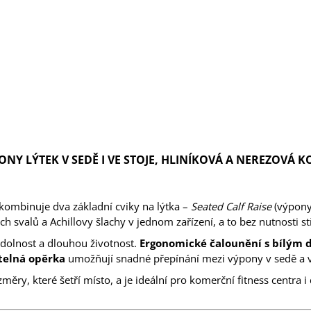
NY LÝTEK V SEDĚ I VE STOJE, HLINÍKOVÁ A NEREZOVÁ
kombinuje dva základní cviky na lýtka –
Seated Calf Raise
(výpony
svalů a Achillovy šlachy v jednom zařízení, a to bez nutnosti stř
dolnost a dlouhou životnost.
Ergonomické čalounění s bílým 
telná opěrka
umožňují snadné přepínání mezi výpony v sedě a v
ry, které šetří místo, a je ideální pro komerční fitness centra 