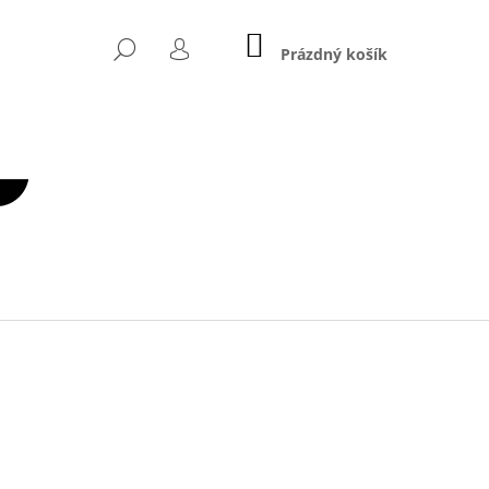
NÁKUPNÍ
HLEDAT
KOŠÍK
Prázdný košík
PŘIHLÁŠENÍ
Následující
2,5 KG – Ø 50 MM