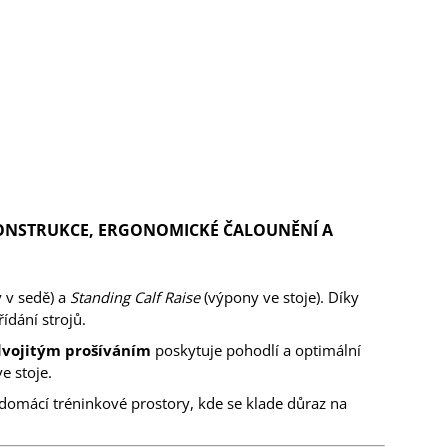
 KONSTRUKCE, ERGONOMICKÉ ČALOUNĚNÍ A
 v sedě) a
Standing Calf Raise
(výpony ve stoje). Díky
ídání strojů.
dvojitým prošíváním
poskytuje pohodlí a optimální
e stoje.
i domácí tréninkové prostory, kde se klade důraz na