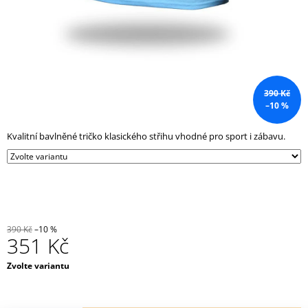
J
E
M
E
POSILOVACÍ
LAVICE
390 Kč
BŘICHO
–10 %
FS26B
12
Kvalitní bavlněné tričko klasického střihu vhodné pro sport i zábavu.
660
Kč
390 Kč
–10 %
351 Kč
Měrná
Zvolte variantu
cena: