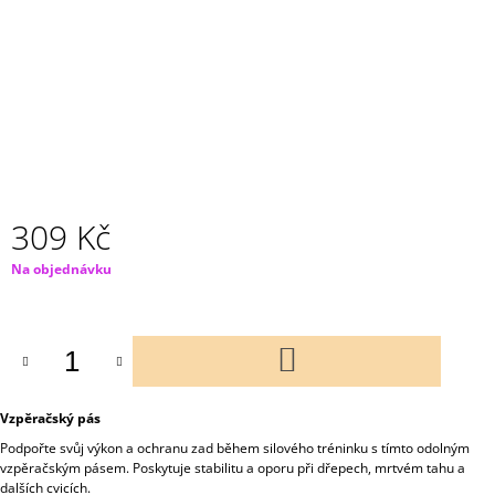
J
E
M
E
OLYMPIJSKÁ
ROVNÁ
POSILOVACÍ
LAVICE
PRO
BENCH
309 Kč
PRESS
Měrná
Na objednávku
11
cena:
199
Kč
DO
KOŠÍKU
Vzpěračský pás
Podpořte svůj výkon a ochranu zad během silového tréninku s tímto odolným
vzpěračským pásem. Poskytuje stabilitu a oporu při dřepech, mrtvém tahu a
dalších cvicích.