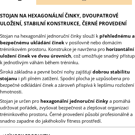
KOŠÍKU
STOJAN NA HEXAGONÁLNÍ ČINKY, DVOUPATROVÉ
ULOŽENÍ, STABILNÍ KONSTRUKCE, ČERNÉ PROVEDENÍ
Stojan na hexagonální jednoruční činky slouží k
přehlednému a
bezpečnému ukládání činek
v posilovně nebo domácím
tréninkovém prostoru. Konstrukce je navržena pro
horizontální
uložení činek ve dvou úrovních
, což umožňuje snadný přístup
k jednotlivým váhám během tréninku.
Široká základna a pevné boční nohy zajišťují
dobrou stabilitu
stojanu
i při plném zatížení. Spodní plocha je uzpůsobena pro
bezpečné odkládání činek a zároveň přispívá k lepšímu rozložení
hmotnosti.
Stojan je určen pro
hexagonální jednoruční činky
a pomáhá
udržovat pořádek, zvyšovat bezpečnost a zlepšovat organizaci
tréninkového prostoru. Černé provedení působí profesionálně a
snadno zapadne do jakéhokoliv fitness prostředí.