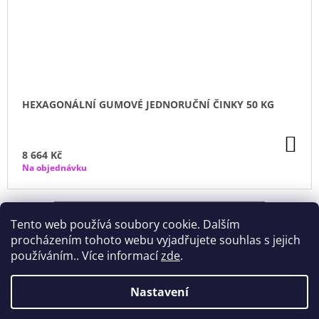
HEXAGONÁLNÍ GUMOVÉ JEDNORUČNÍ ČINKY 50 KG
DO
KO
8 664 Kč
Na objednávku
ZOBRAZIT VŠECHNY SOUVISEJÍCÍ PRODUKTY
Tento web používá soubory cookie. Dalším
procházením tohoto webu vyjadřujete souhlas s jejich
používáním.. Více informací
zde
.
Nastavení