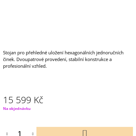
J
E
M
E
GUMOVÁ
PODLAHA
100*100*2
XNEW
Stojan pro přehledné uložení hexagonálních jednoručních
činek. Dvoupatrové provedení, stabilní konstrukce a
748
Kč
profesionální vzhled.
15 599 Kč
Měrná
Na objednávku
cena:
DO