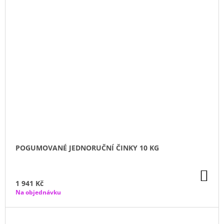
POGUMOVANÉ JEDNORUČNÍ ČINKY 10 KG
DO
KO
1 941 Kč
Na objednávku