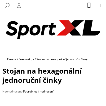
K
Přejít
NÁKUP
M
HLEDAT
na
KOŠÍK
O
PŘIHLÁŠENÍ
ZPĚT
ZPĚT
obsah
Š
Í
C
K
O
P
O
T
Ř
Domů
Fitness
/
Free weight
/
Stojan na hexagonální jednoruční činky
E
B
Stojan na hexagonální
U
jednoruční činky
J
E
Průměrné
Neohodnoceno
Podrobnosti hodnocení
T
hodnocení
E
produktu
N
je