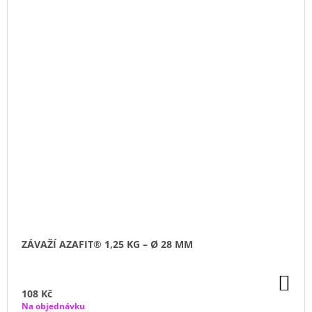
ZÁVAŽÍ AZAFIT® 1,25 KG – Ø 28 MM
DO
KO
108 Kč
Na objednávku