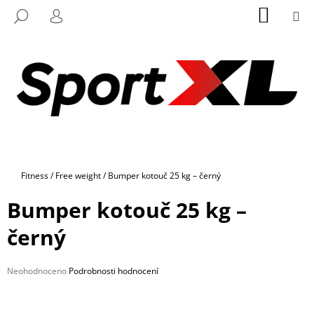
K
Přejít
NÁKUP
M
HLEDAT
na
KOŠÍK
O
PŘIHLÁŠENÍ
ZPĚT
ZPĚT
obsah
Š
Í
C
K
O
P
O
T
Ř
Domů
Fitness
/
Free weight
/
Bumper kotouč 25 kg – černý
E
B
Bumper kotouč 25 kg –
U
černý
J
E
Průměrné
Neohodnoceno
Podrobnosti hodnocení
T
hodnocení
E
produktu
N
je