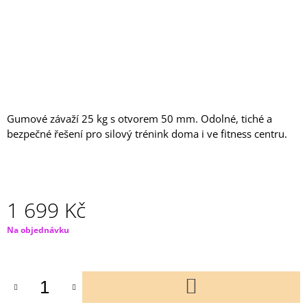
J
E
M
E
ZÁVAŽÍ
AZAFIT®
2,5
KG
Gumové závaží 25 kg s otvorem 50 mm. Odolné, tiché a
–
bezpečné řešení pro silový trénink doma i ve fitness centru.
Ø
50
MM
204
Kč
1 699 Kč
Měrná
Na objednávku
cena:
DO
KOŠÍKU