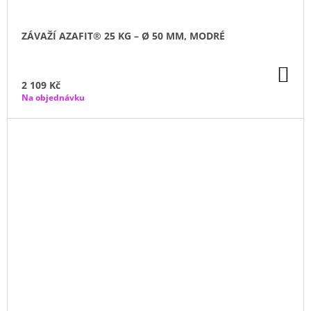
ZÁVAŽÍ AZAFIT® 25 KG – Ø 50 MM, MODRÉ
DO
KO
2 109 Kč
Na objednávku