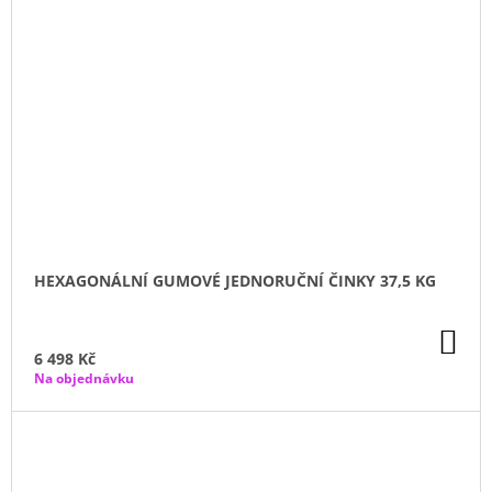
HEXAGONÁLNÍ GUMOVÉ JEDNORUČNÍ ČINKY 37,5 KG
DO
KO
6 498 Kč
Na objednávku