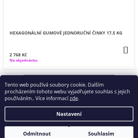
HEXAGONÁLNÍ GUMOVÉ JEDNORUČNÍ ČINKY 17,5 KG
DO
KO
2 768 Kč
Na objednávku
ZOBRAZIT VŠECHNY SOUVISEJÍCÍ PRODUKTY
Tento web používá soubory cookie. Dalším
procházením tohoto webu vyjadřujete souhlas s jejich
používáním.. Více informací
zde
.
Nastavení
Z
Odmítnout
Souhlasím
© 2026 Sport XL. Všechna práva vyhrazena.
Vytvořil Shoptet