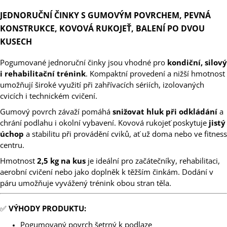
JEDNORUČNÍ ČINKY S GUMOVÝM POVRCHEM, PEVNÁ
KONSTRUKCE, KOVOVÁ RUKOJEŤ, BALENÍ PO DVOU
KUSECH
Pogumované jednoruční činky jsou vhodné pro
kondiční, silový
i rehabilitační trénink
. Kompaktní provedení a nižší hmotnost
umožňují široké využití při zahřívacích sériích, izolovaných
cvicích i technickém cvičení.
Gumový povrch závaží pomáhá
snižovat hluk při odkládání
a
chrání podlahu i okolní vybavení. Kovová rukojeť poskytuje
jistý
úchop
a stabilitu při provádění cviků, ať už doma nebo ve fitness
centru.
Hmotnost
2,5 kg na kus
je ideální pro začátečníky, rehabilitaci,
aerobní cvičení nebo jako doplněk k těžším činkám. Dodání v
páru umožňuje vyvážený trénink obou stran těla.
✅
VÝHODY PRODUKTU:
Pogumovaný povrch šetrný k podlaze