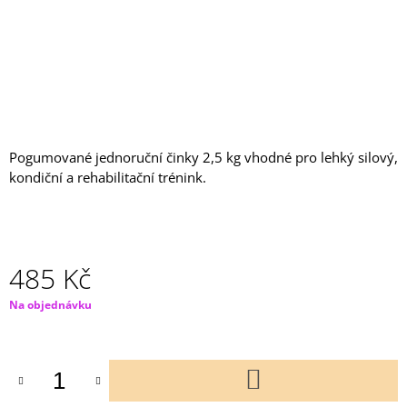
J
E
M
E
BĚŽECKÝ
PÁS
FH20
Pogumované jednoruční činky 2,5 kg vhodné pro lehký silový,
39
kondiční a rehabilitační trénink.
000
Kč
485 Kč
Měrná
Na objednávku
cena:
DO
KOŠÍKU