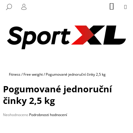
K
Přejít
NÁKUP
M
HLEDAT
na
KOŠÍK
O
PŘIHLÁŠENÍ
ZPĚT
ZPĚT
obsah
Š
Í
C
K
O
P
O
T
Ř
Domů
Fitness
/
Free weight
/
Pogumované jednoruční činky 2,5 kg
E
B
Pogumované jednoruční
U
činky 2,5 kg
J
E
Průměrné
Neohodnoceno
Podrobnosti hodnocení
T
hodnocení
E
produktu
N
je