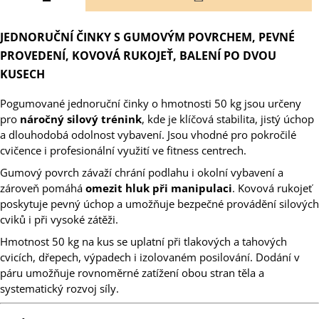
KOŠÍKU
JEDNORUČNÍ ČINKY S GUMOVÝM POVRCHEM, PEVNÉ
PROVEDENÍ, KOVOVÁ RUKOJEŤ, BALENÍ PO DVOU
KUSECH
Pogumované jednoruční činky o hmotnosti 50 kg jsou určeny
pro
náročný silový trénink
, kde je klíčová stabilita, jistý úchop
a dlouhodobá odolnost vybavení. Jsou vhodné pro pokročilé
cvičence i profesionální využití ve fitness centrech.
Gumový povrch závaží chrání podlahu i okolní vybavení a
zároveň pomáhá
omezit hluk při manipulaci
. Kovová rukojeť
poskytuje pevný úchop a umožňuje bezpečné provádění silových
cviků i při vysoké zátěži.
Hmotnost 50 kg na kus se uplatní při tlakových a tahových
cvicích, dřepech, výpadech i izolovaném posilování. Dodání v
páru umožňuje rovnoměrné zatížení obou stran těla a
systematický rozvoj síly.