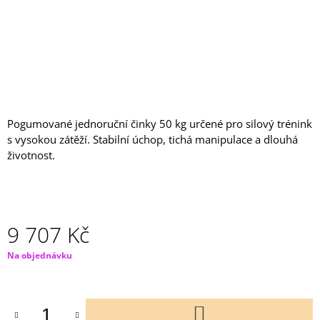
J
E
M
E
PROFESIONÁLNÍ
AEROBIC
STEP
Pogumované jednoruční činky 50 kg určené pro silový trénink
1
s vysokou zátěží. Stabilní úchop, tichá manipulace a dlouhá
749
Kč
životnost.
9 707 Kč
Měrná
Na objednávku
cena:
DO