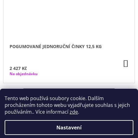
POGUMOVANÉ JEDNORUČNÍ ČINKY 12,5 KG
DO
KO
2 427 Kč
Na objednávku
ZOBRAZIT VŠECHNY SOUVISEJÍCÍ PRODUKTY
Tento web používá soubory cookie. Dalším
procházením tohoto webu vyjadřujete souhlas s jejich
používáním.. Více informací
zde
.
Nastavení