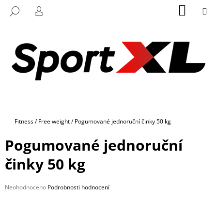
K
Přejít
NÁKUP
M
HLEDAT
na
KOŠÍK
O
PŘIHLÁŠENÍ
ZPĚT
ZPĚT
obsah
Š
Í
C
K
O
P
O
T
Ř
Domů
Fitness
/
Free weight
/
Pogumované jednoruční činky 50 kg
E
B
Pogumované jednoruční
U
činky 50 kg
J
E
Průměrné
Neohodnoceno
Podrobnosti hodnocení
T
hodnocení
E
produktu
N
je