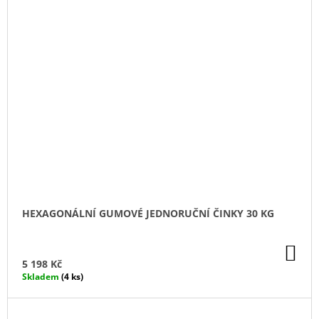
HEXAGONÁLNÍ GUMOVÉ JEDNORUČNÍ ČINKY 30 KG
DO
KO
5 198 Kč
Skladem
(4 ks)