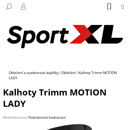
K
Přejít
NÁKUP
M
HLEDAT
na
KOŠÍK
O
PŘIHLÁŠENÍ
ZPĚT
ZPĚT
obsah
Š
Í
C
K
O
P
O
T
Ř
Domů
Oblečení a outdoorové doplňky
/
Oblečení
/
Kalhoty Trimm MOTION
E
LADY
B
Kalhoty Trimm MOTION
U
J
LADY
E
T
Průměrné
Neohodnoceno
Podrobnosti hodnocení
E
hodnocení
N
produktu