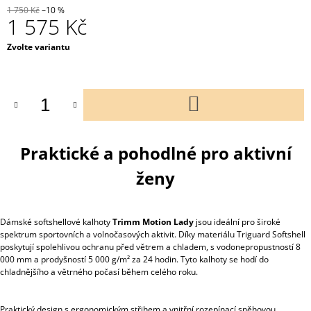
1 750 Kč
–10 %
1 575 Kč
Měrná
Zvolte variantu
cena:
DO
KOŠÍKU
Praktické a pohodlné pro aktivní
ženy
Dámské softshellové kalhoty
Trimm Motion Lady
jsou ideální pro široké
spektrum sportovních a volnočasových aktivit. Díky materiálu Triguard Softshell
poskytují spolehlivou ochranu před větrem a chladem, s vodonepropustností 8
000 mm a prodyšností 5 000 g/m² za 24 hodin. Tyto kalhoty se hodí do
chladnějšího a větrného počasí během celého roku.
Praktický design s ergonomickým střihem a vnitřní rozepínací sněhovou