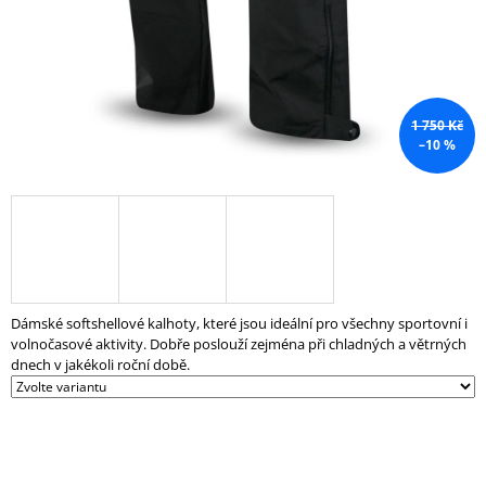
J
E
M
E
1 750 Kč
SPINNINGOVÉ
–10 %
KOLO
PLATINUM
15
199
Kč
Dámské softshellové kalhoty, které jsou ideální pro všechny sportovní i
volnočasové aktivity. Dobře poslouží zejména při chladných a větrných
dnech v jakékoli roční době.