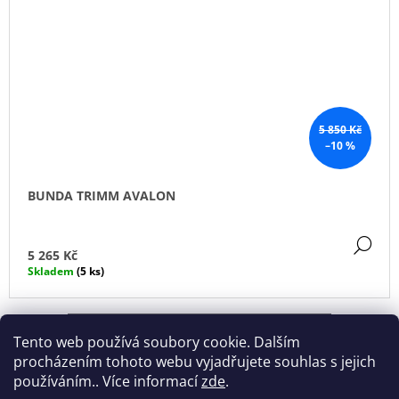
5 850 Kč
–10 %
BUNDA TRIMM AVALON
DE
5 265 Kč
Skladem
(5 ks)
ZOBRAZIT VŠECHNY SOUVISEJÍCÍ PRODUKTY
Tento web používá soubory cookie. Dalším
procházením tohoto webu vyjadřujete souhlas s jejich
používáním.. Více informací
zde
.