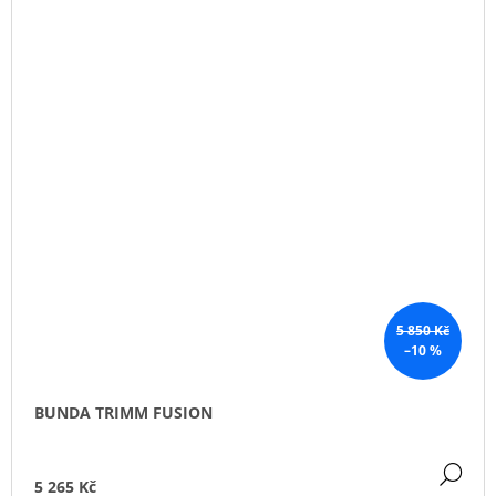
5 850 Kč
–10 %
BUNDA TRIMM FUSION
DE
5 265 Kč