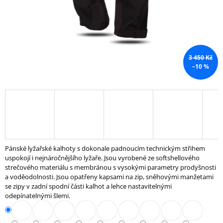
J
E
M
E
3 450 Kč
SPINNINGOVÉ
–10 %
KOLO
PLATINUM
15
199
Kč
Pánské lyžařské kalhoty s dokonale padnoucím technickým střihem
uspokojí i nejnáročnějšího lyžaře. Jsou vyrobené ze softshellového
strečového materiálu s membránou s vysokými parametry prodyšnosti
a voděodolnosti. Jsou opatřeny kapsami na zip, sněhovými manžetami
se zipy v zadní spodní části kalhot a lehce nastavitelnými
odepínatelnými šlemi.