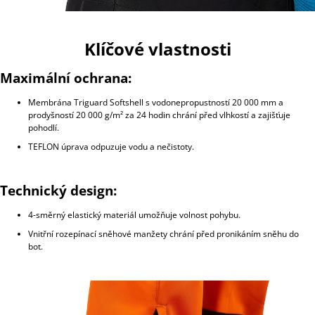
Klíčové vlastnosti
Maximální ochrana:
Membrána Triguard Softshell s vodonepropustností 20 000 mm a
prodyšností 20 000 g/m² za 24 hodin chrání před vlhkostí a zajišťuje
pohodlí.
TEFLON úprava odpuzuje vodu a nečistoty.
Technický design:
4-směrný elastický materiál umožňuje volnost pohybu.
Vnitřní rozepínací sněhové manžety chrání před pronikáním sněhu do
bot.