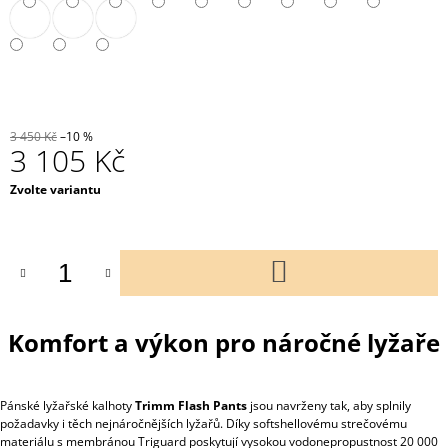
3 450 Kč
–10 %
3 105 Kč
Měrná
Zvolte variantu
cena:
DO
KOŠÍKU
Komfort a výkon pro náročné lyžaře
Pánské lyžařské kalhoty
Trimm Flash Pants
jsou navrženy tak, aby splnily
požadavky i těch nejnáročnějších lyžařů. Díky softshellovému strečovému
materiálu s membránou Triguard poskytují vysokou vodonepropustnost 20 000