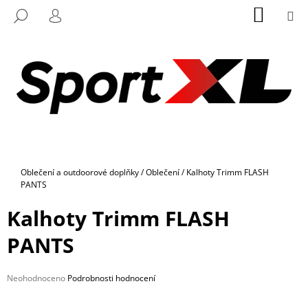
K
Přejít
NÁKUP
M
HLEDAT
na
KOŠÍK
O
PŘIHLÁŠENÍ
ZPĚT
ZPĚT
obsah
Š
Í
C
K
O
P
O
T
Ř
Domů
Oblečení a outdoorové doplňky
/
Oblečení
/
Kalhoty Trimm FLASH
E
PANTS
B
Kalhoty Trimm FLASH
U
J
PANTS
E
T
Průměrné
Neohodnoceno
Podrobnosti hodnocení
E
hodnocení
N
produktu