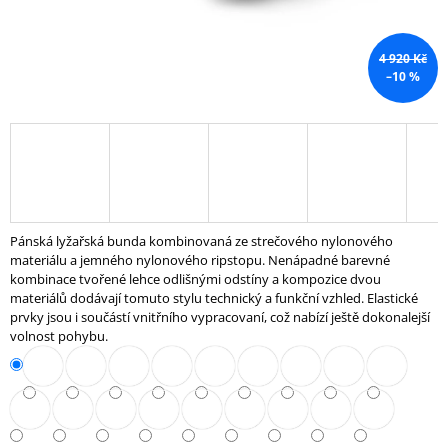
J
E
M
4 920 Kč
E
–10 %
ROTOPED
PRO
DYNAMIC
TV
44
996
Kč
Pánská lyžařská bunda kombinovaná ze strečového nylonového
materiálu a jemného nylonového ripstopu. Nenápadné barevné
kombinace tvořené lehce odlišnými odstíny a kompozice dvou
materiálů dodávají tomuto stylu technický a funkční vzhled. Elastické
prvky jsou i součástí vnitřního vypracovaní, což nabízí ještě dokonalejší
volnost pohybu.