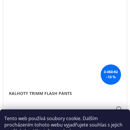
3 450 Kč
–10 %
KALHOTY TRIMM FLASH PANTS
DE
3 105 Kč
Tento web používá soubory cookie. Dalším
Skladem
(>5 ks)
procházením tohoto webu vyjadřujete souhlas s jejich