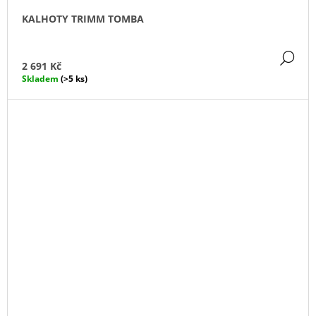
KALHOTY TRIMM TOMBA
DE
2 691 Kč
Skladem
(>5 ks)