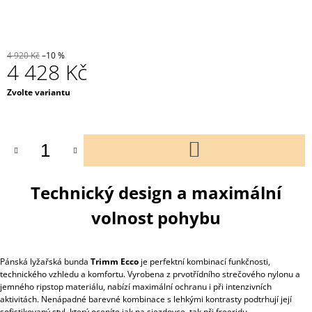
4 920 Kč
–10 %
4 428 Kč
Měrná
Zvolte variantu
cena:
DO
KOŠÍKU
Technický design a maximální
volnost pohybu
Pánská lyžařská bunda
Trimm Ecco
je perfektní kombinací funkčnosti,
technického vzhledu a komfortu. Vyrobena z prvotřídního strečového nylonu a
jemného ripstop materiálu, nabízí maximální ochranu i při intenzivních
aktivitách. Nenápadné barevné kombinace s lehkými kontrasty podtrhují její
sofistikovaný styl, který oceníte jak na sjezdovce, tak při freeridu.