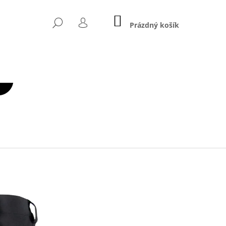
NÁKUPNÍ
HLEDAT
KOŠÍK
Prázdný košík
PŘIHLÁŠENÍ
Následující
NÁ POSILOVACÍ LAVICE