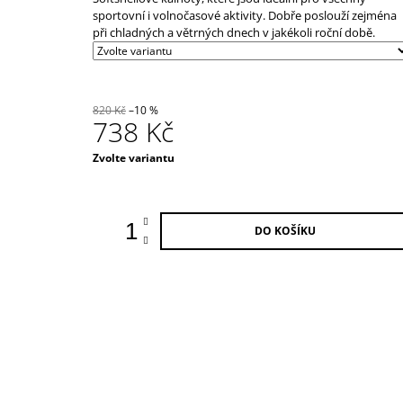
39 000 Kč
produktu
sportovní i volnočasové aktivity. Dobře poslouží zejména
je
při chladných a větrných dnech v jakékoli roční době.
0,0
z
5
hvězdiček.
820 Kč
–10 %
738 Kč
Měrná
Zvolte variantu
cena:
DO KOŠÍKU