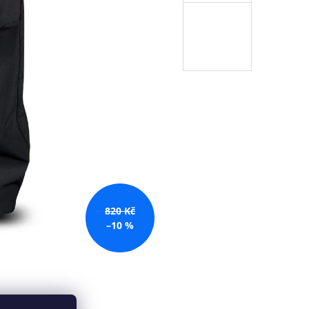
820 Kč
–10 %