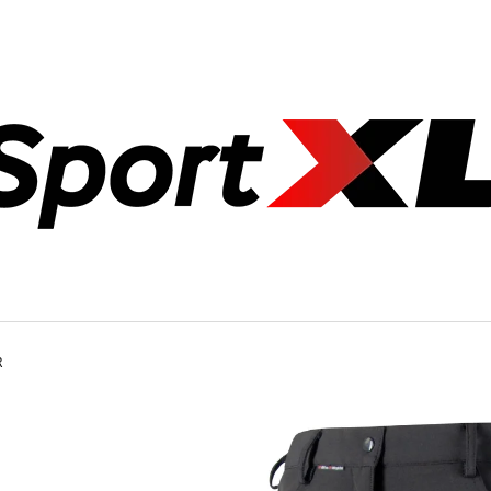
CO POTŘEBUJETE NAJÍT?
HLEDAT
DOPORUČUJEME
R
POSILOVACÍ LAVICE ROVNÁ FS22B
OLYMPIJSKÁ ROV