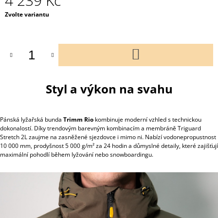
4 239 Kč
Měrná
Zvolte variantu
cena:
DO
KOŠÍKU
Styl a výkon na svahu
Pánská lyžařská bunda
Trimm Rio
kombinuje moderní vzhled s technickou
dokonalostí. Díky trendovým barevným kombinacím a membráně Triguard
Stretch 2L zaujme na zasněžené sjezdovce i mimo ni. Nabízí vodonepropustnost
10 000 mm, prodyšnost 5 000 g/m² za 24 hodin a důmyslné detaily, které zajišťují
maximální pohodlí během lyžování nebo snowboardingu.