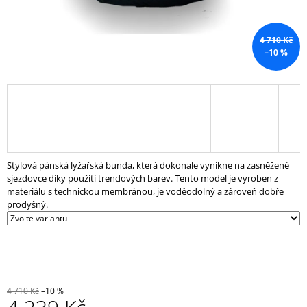
J
E
M
4 710 Kč
E
–10 %
SPINNINGOVÉ
KOLO
FUN
2
24
899
Kč
Stylová pánská lyžařská bunda, která dokonale vynikne na zasněžené
sjezdovce díky použití trendových barev. Tento model je vyroben z
materiálu s technickou membránou, je voděodolný a zároveň dobře
prodyšný.
4 710 Kč
–10 %