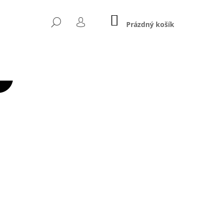
NÁKUPNÍ
HLEDAT
KOŠÍK
Prázdný košík
PŘIHLÁŠENÍ
Následující
NÁ POSILOVACÍ LAVICE