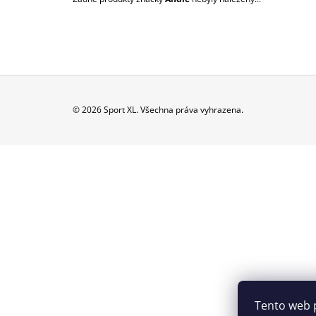
39 000 Kč
Z
© 2026 Sport XL. Všechna práva vyhrazena.
Á
P
A
T
Í
Tento web 