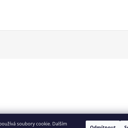
PRO BENCH PRE
8 299 Kč
11 199 Kč
používá soubory cookie. Dalším
Odmítnout
S