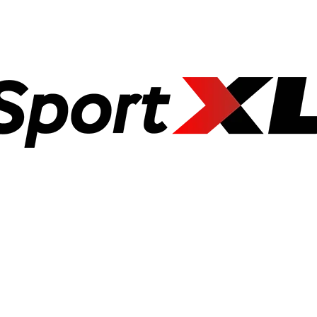
CO POTŘEBUJETE NAJÍT?
HLEDAT
DOPORUČUJEME
POSILOVACÍ LAVICE ROVNÁ FS22B
OLYMPIJSKÁ ROV