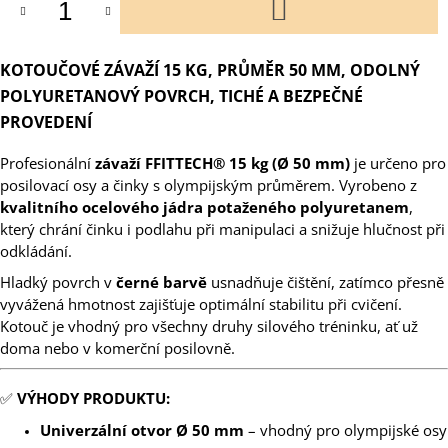
DO
KOŠÍKU
KOTOUČOVÉ ZÁVAŽÍ 15 KG, PRŮMĚR 50 MM, ODOLNÝ
POLYURETANOVÝ POVRCH, TICHÉ A BEZPEČNÉ
PROVEDENÍ
Profesionální
závaží FFITTECH® 15 kg (Ø 50 mm)
je určeno pro
posilovací osy a činky s olympijským průměrem. Vyrobeno z
kvalitního ocelového jádra potaženého polyuretanem
,
který chrání činku i podlahu při manipulaci a snižuje hlučnost při
odkládání.
Hladký povrch v
černé barvě
usnadňuje čištění, zatímco přesně
vyvážená hmotnost zajišťuje optimální stabilitu při cvičení.
Kotouč je vhodný pro všechny druhy silového tréninku, ať už
doma nebo v komerční posilovně.
✅
VÝHODY PRODUKTU:
Univerzální otvor Ø 50 mm
– vhodný pro olympijské osy