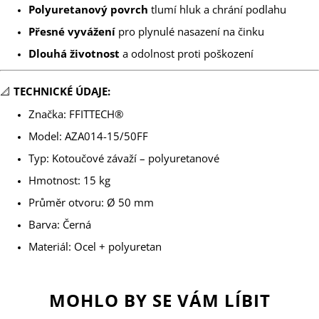
Polyuretanový povrch
tlumí hluk a chrání podlahu
Přesné vyvážení
pro plynulé nasazení na činku
Dlouhá životnost
a odolnost proti poškození
📐
TECHNICKÉ ÚDAJE:
Značka: FFITTECH®
Model: AZA014-15/50FF
Typ: Kotoučové závaží – polyuretanové
Hmotnost: 15 kg
Průměr otvoru: Ø 50 mm
Barva: Černá
Materiál: Ocel + polyuretan
MOHLO BY SE VÁM LÍBIT