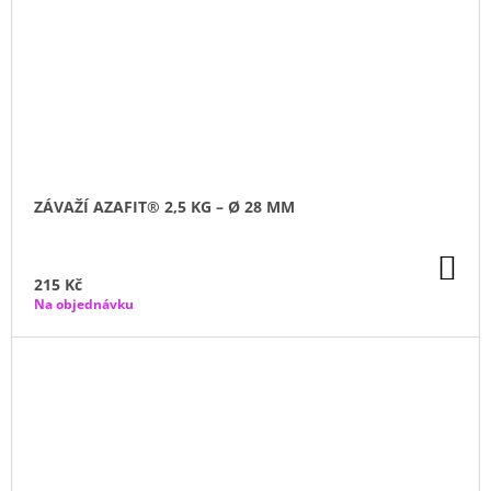
ZÁVAŽÍ AZAFIT® 2,5 KG – Ø 28 MM
DO
KO
215 Kč
Na objednávku