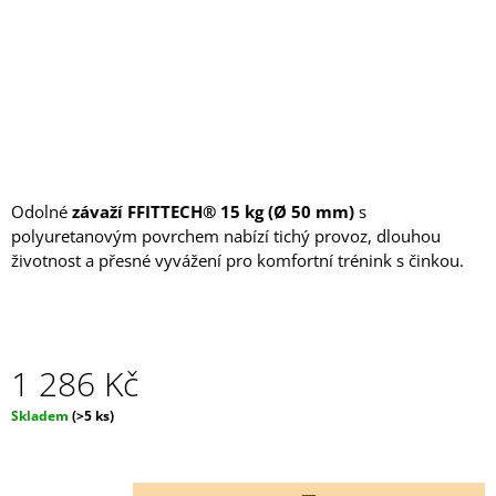
J
E
M
E
POSILOVACÍ
LAVICE
ROVNÁ
FS22B
Odolné
závaží FFITTECH® 15 kg (Ø 50 mm)
s
8
299
polyuretanovým povrchem nabízí tichý provoz, dlouhou
Kč
životnost a přesné vyvážení pro komfortní trénink s činkou.
1 286 Kč
Měrná
Skladem
(>5 ks)
cena: