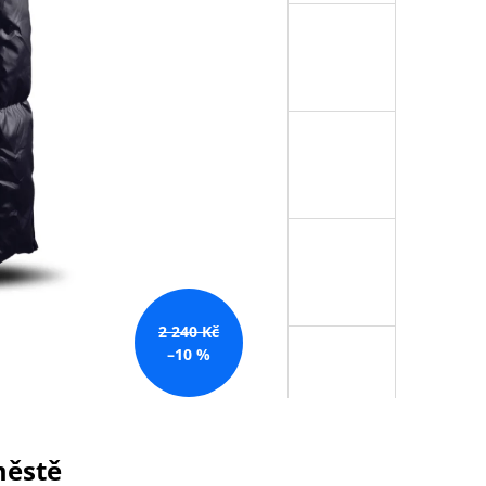
2 240 Kč
–10 %
městě