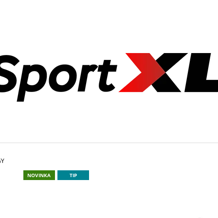
CO POTŘEBUJETE NAJÍT?
HLEDAT
DOPORUČUJEME
GY
NOVINKA
TIP
ZÁVAŽÍ AZAFIT® 15 KG – Ø 50 MM
ZÁVAŽÍ AZAFIT® 