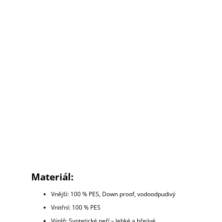
Materiál:
Vnější: 100 % PES, Down proof, vodoodpudivý
Vnitřní: 100 % PES
Výplň: Syntetické peří – lehké a hřejivé