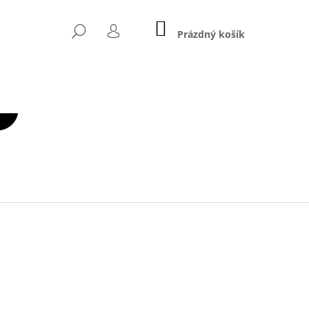
NÁKUPNÍ
HLEDAT
KOŠÍK
Prázdný košík
PŘIHLÁŠENÍ
Následující
2,5 KG – Ø 50 MM