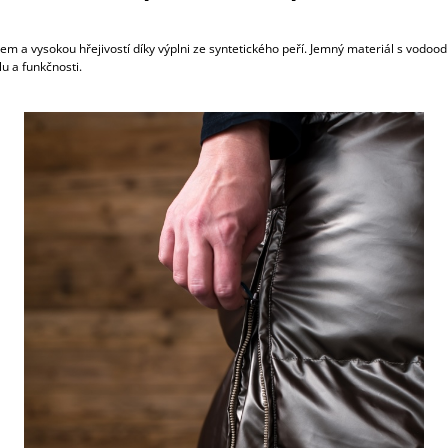
 vysokou hřejivostí díky výplni ze syntetického peří. Jemný materiál s vodoo
u a funkčnosti.