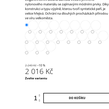
39 000 Kč
produktu
nylonového materiálu se zajímavými módními prvky. Díky
je
konstrukci a typu výplně, kterou tvoří syntetické peří, je
0,0
velice hřejivá. Ochrání na dlouhých procházkách přírodou 
z
ve víru velkoměsta.
5
hvězdiček.
2 240 Kč
–10 %
2 016 Kč
Měrná
Zvolte variantu
cena:
DO KOŠÍKU