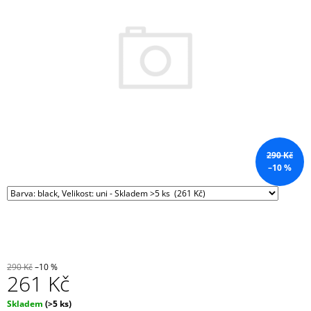
z
A
5
hvězdiček.
J
Í
T
?
290 Kč
HLEDAT
–10 %
D
O
P
O
290 Kč
–10 %
R
261 Kč
U
Č
Měrná
Skladem
(>5 ks)
U