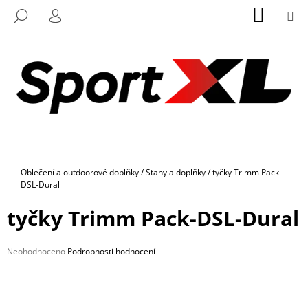
K
Přejít
NÁKUP
M
HLEDAT
na
KOŠÍK
O
PŘIHLÁŠENÍ
ZPĚT
ZPĚT
obsah
Š
Í
C
K
O
P
O
T
Ř
Domů
Oblečení a outdoorové doplňky
/
Stany a doplňky
/
tyčky Trimm Pack-
E
DSL-Dural
B
tyčky Trimm Pack-DSL-Dural
U
J
E
Průměrné
Neohodnoceno
Podrobnosti hodnocení
hodnocení
T
produktu
E
je
0,0
N