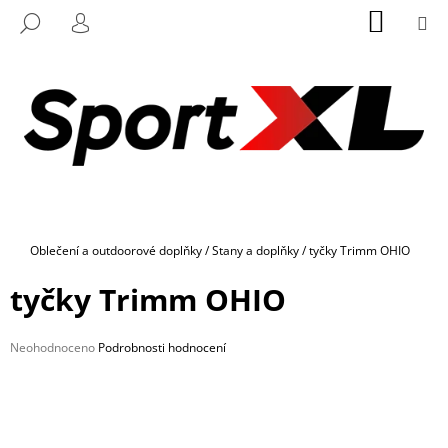
K
Přejít
NÁKUP
M
HLEDAT
na
KOŠÍK
O
PŘIHLÁŠENÍ
ZPĚT
ZPĚT
obsah
Š
Í
C
K
O
P
O
T
Ř
Domů
Oblečení a outdoorové doplňky
/
Stany a doplňky
/
tyčky Trimm OHIO
E
B
tyčky Trimm OHIO
U
J
Průměrné
Neohodnoceno
Podrobnosti hodnocení
E
hodnocení
produktu
T
je
E
0,0
z
N