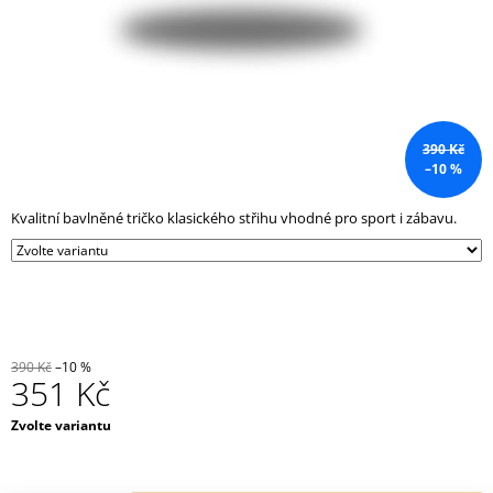
J
E
M
E
BĚŽECKÝ
PÁS
390 Kč
FH20
–10 %
39
000
Kvalitní bavlněné tričko klasického střihu vhodné pro sport i zábavu.
Kč
390 Kč
–10 %
351 Kč
Měrná
Zvolte variantu
cena: