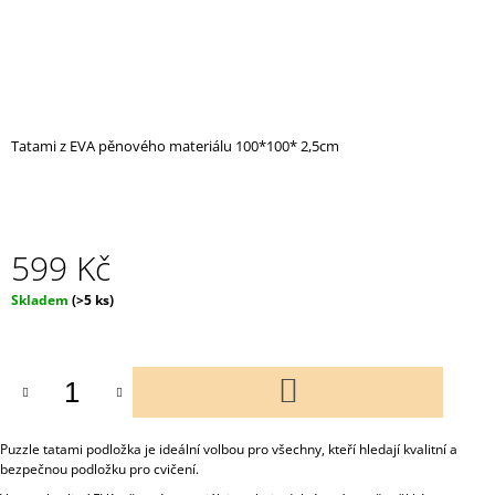
J
E
M
E
OLYMPIJSKÁ
Tatami z EVA pěnového materiálu 100*100* 2,5cm
LAVICE
BENCH
PRESS
/
ŠIKMÁ
FS04B
599 Kč
24
999
Měrná
Skladem
(>5 ks)
Kč
cena:
DO
KOŠÍKU
Puzzle tatami podložka je ideální volbou pro všechny, kteří hledají kvalitní a
bezpečnou podložku pro cvičení.