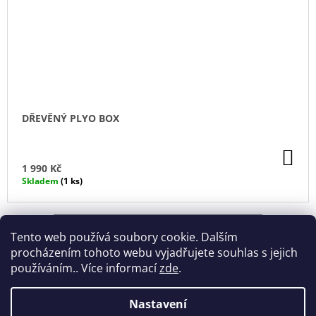
DŘEVĚNÝ PLYO BOX
DO
KO
1 990 Kč
Skladem
(1 ks)
ZOBRAZIT VŠECHNY SOUVISEJÍCÍ PRODUKTY
Tento web používá soubory cookie. Dalším
procházením tohoto webu vyjadřujete souhlas s jejich
používáním.. Více informací
zde
.
Nastavení