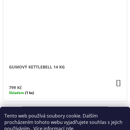
GUMOVÝ KETTLEBELL 14 KG
DO
KO
799 Kč
Skladem
(1 ks)
ZOBRAZIT VŠECHNY SOUVISEJÍCÍ PRODUKTY
Tento web používá soubory cookie. Dalším
procházením tohoto webu vyjadřujete souhlas s jejich
používáním.. Více informací
zde
.