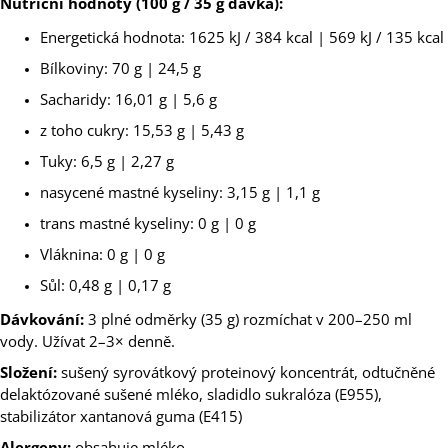
Nutriční hodnoty (100 g / 35 g dávka):
Energetická hodnota: 1625 kJ / 384 kcal | 569 kJ / 135 kcal
Bílkoviny: 70 g | 24,5 g
Sacharidy: 16,01 g | 5,6 g
z toho cukry: 15,53 g | 5,43 g
Tuky: 6,5 g | 2,27 g
nasycené mastné kyseliny: 3,15 g | 1,1 g
trans mastné kyseliny: 0 g | 0 g
Vláknina: 0 g | 0 g
Sůl: 0,48 g | 0,17 g
Dávkování:
3 plné odměrky (35 g) rozmíchat v 200–250 ml
vody. Užívat 2–3× denně.
Složení:
sušený syrovátkový proteinový koncentrát, odtučněné
delaktózované sušené mléko, sladidlo sukralóza (E955),
stabilizátor xantanová guma (E415)
Alergeny:
obsahuje mléko.