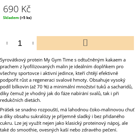
690 Kč
Měrná
Skladem
(>5 ks)
cena:
DO
KOŠÍKU
Syrovátkový protein My Gym Time s odtučněným kakaem a
prachem z lyofilizovaných malin je ideálním doplňkem pro
všechny sportovce i aktivní jedince, kteří chtějí efektivně
podpořit růst a regeneraci svalové hmoty. Obsahuje vysoký
podíl bílkovin (až 70 %) a minimální množství tuků a sacharidů,
díky čemuž je vhodný jak do fáze nabírání svalů, tak i při
redukčních dietách.
Prášek se snadno rozpouští, má lahodnou čoko-malinovou chuť
a díky obsahu sukralózy je příjemně sladký i bez přidaného
cukru. Lze jej využít nejen jako klasický proteinový nápoj, ale
také do smoothie, ovesných kaší nebo zdravého pečení.