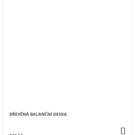
DŘEVĚNÁ BALANČNÍ DESKA
DO
KO