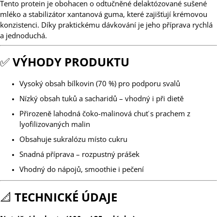
Tento protein je obohacen o odtučněné delaktózované sušené
mléko a stabilizátor xantanová guma, které zajišťují krémovou
konzistenci. Díky praktickému dávkování je jeho příprava rychlá
a jednoduchá.
✅
VÝHODY PRODUKTU
Vysoký obsah bílkovin (70 %) pro podporu svalů
Nízký obsah tuků a sacharidů – vhodný i při dietě
Přirozeně lahodná čoko-malinová chuť s prachem z
lyofilizovaných malin
Obsahuje sukralózu místo cukru
Snadná příprava – rozpustný prášek
Vhodný do nápojů, smoothie i pečení
📐
TECHNICKÉ ÚDAJE