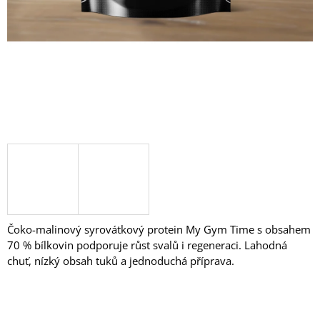
J
E
M
E
ROTOPED
ZOOM
30
799
Kč
Čoko-malinový syrovátkový protein My Gym Time s obsahem
70 % bílkovin podporuje růst svalů i regeneraci. Lahodná
chuť, nízký obsah tuků a jednoduchá příprava.