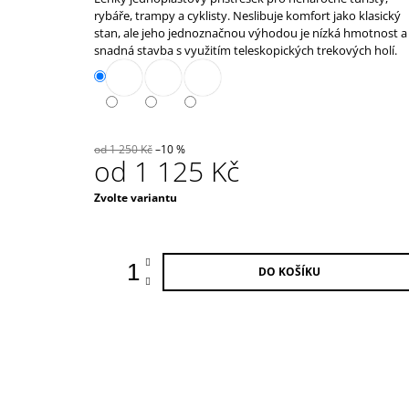
39 000 Kč
produktu
rybáře, trampy a cyklisty. Neslibuje komfort jako klasický
je
stan, ale jeho jednoznačnou výhodou je nízká hmotnost a
0,0
snadná stavba s využitím teleskopických trekových holí.
z
5
hvězdiček.
od 1 250 Kč
–10 %
od
1 125 Kč
Měrná
Zvolte variantu
cena:
DO KOŠÍKU