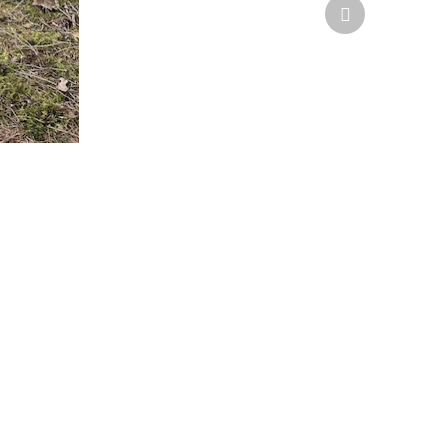
Další
produkt