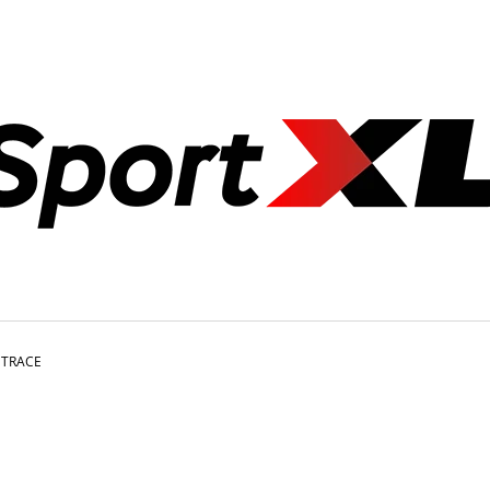
CO POTŘEBUJETE NAJÍT?
HLEDAT
DOPORUČUJEME
 TRACE
POSILOVACÍ LAVICE ROVNÁ FS22B
OLYMPIJSKÁ ROV