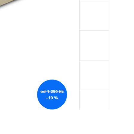
od 1 250 Kč
–10 %