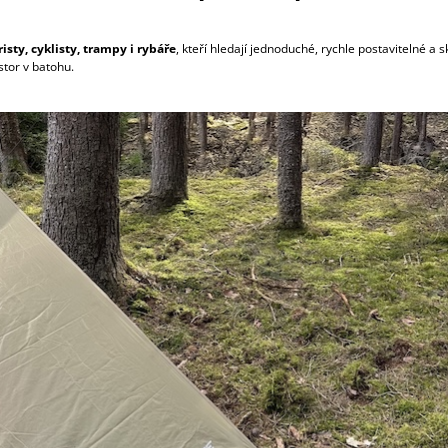
risty, cyklisty, trampy i rybáře
, kteří hledají jednoduché, rychle postavitelné a 
stor v batohu.