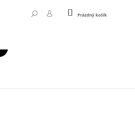
NÁKUPNÍ
HLEDAT
KOŠÍK
Prázdný košík
PŘIHLÁŠENÍ
Následující
NÁ POSILOVACÍ LAVICE