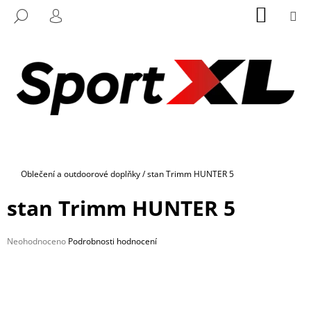
K
Přejít
NÁKUP
M
HLEDAT
na
KOŠÍK
O
PŘIHLÁŠENÍ
ZPĚT
ZPĚT
obsah
Š
Í
C
K
O
P
O
T
Ř
Domů
Oblečení a outdoorové doplňky
/
stan Trimm HUNTER 5
E
B
stan Trimm HUNTER 5
U
J
Průměrné
Neohodnoceno
Podrobnosti hodnocení
E
hodnocení
produktu
T
je
E
0,0
z
N