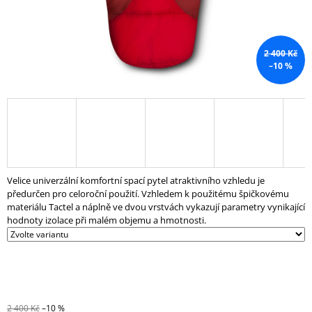
J
E
M
E
2 400 Kč
–10 %
ZÁVAŽÍ
AZAFIT®
15
KG
–
Ø
50
MM
Velice univerzální komfortní spací pytel atraktivního vzhledu je
1
předurčen pro celoroční použití. Vzhledem k použitému špičkovému
228
Kč
materiálu Tactel a náplně ve dvou vrstvách vykazují parametry vynikající
hodnoty izolace při malém objemu a hmotnosti.
2 400 Kč
–10 %