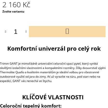
2 160 Kč
Měrná
Zvolte variantu
cena:
DO
KOŠÍKU
Komfortní univerzál pro celý rok
Trimm GANT je mimořádně univerzální celoroční spací pytel, který vyniká
skvělými izolačními vlastnostmi a kompaktními rozměry. Díky dvouvrstvé výplni
Thermolite Quallo a kvalitním materiálům je ideální volbou pro všestranné
outdoorové využití od jara do zimy. Ať už vyrazíte na túru, pod stan nebo na
expedici, GANT vás nenechá ve štychu.
KLÍČOVÉ VLASTNOSTI
Celoroční tepelný komfort: