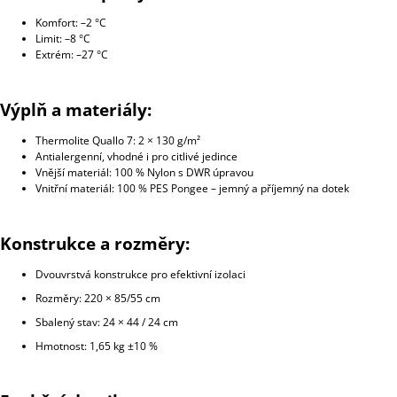
Komfort: –2 °C
Limit: –8 °C
Extrém: –27 °C
Výplň a materiály:
Thermolite Quallo 7: 2 × 130 g/m²
Antialergenní, vhodné i pro citlivé jedince
Vnější materiál: 100 % Nylon s DWR úpravou
Vnitřní materiál: 100 % PES Pongee – jemný a příjemný na dotek
Konstrukce a rozměry:
Dvouvrstvá konstrukce pro efektivní izolaci
Rozměry: 220 × 85/55 cm
Sbalený stav: 24 × 44 / 24 cm
Hmotnost: 1,65 kg ±10 %