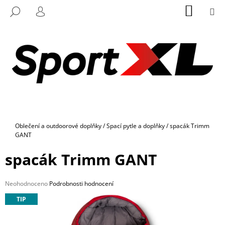
K
Přejít
NÁKUP
M
HLEDAT
na
KOŠÍK
O
PŘIHLÁŠENÍ
ZPĚT
ZPĚT
obsah
Š
Í
C
K
O
P
O
T
Ř
Domů
Oblečení a outdoorové doplňky
/
Spací pytle a doplňky
/
spacák Trimm
E
GANT
B
spacák Trimm GANT
U
J
E
Průměrné
Neohodnoceno
Podrobnosti hodnocení
hodnocení
T
TIP
produktu
E
je
0,0
N