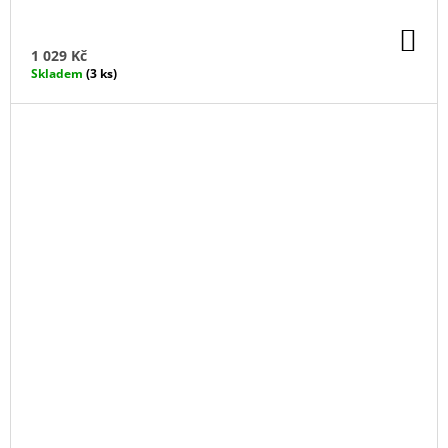
DO
KO
1 029 Kč
Skladem
(3 ks)