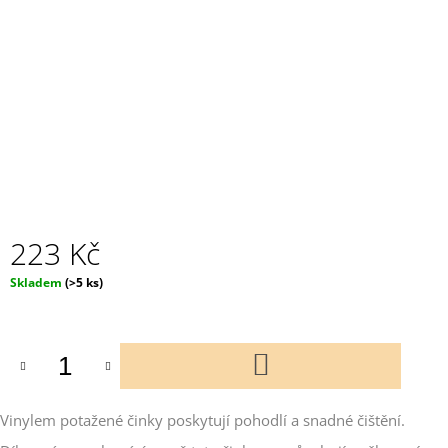
J
E
M
E
TRICEPSOVÁ
OSA
ROVNÁ
448
Kč
223 Kč
Měrná
Skladem
(>5 ks)
cena:
DO
KOŠÍKU
Vinylem potažené činky poskytují pohodlí a snadné čištění.