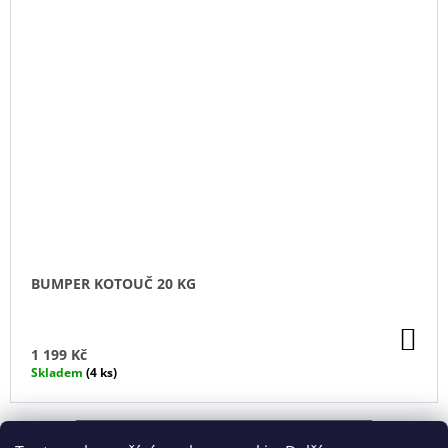
BUMPER KOTOUČ 20 KG
DO
KO
1 199 Kč
Skladem
(4 ks)
ZOBRAZIT VŠECHNY SOUVISEJÍCÍ PRODUKTY