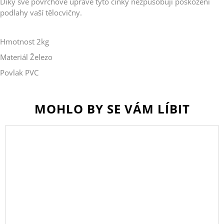
Díky své povrchové úpravě tyto činky nezpůsobují poškození
podlahy vaší tělocvičny.
Hmotnost 2kg
Materiál Železo
Povlak PVC
MOHLO BY SE VÁM LÍBIT