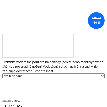
J
E
M
E
300 Kč
–10 %
ZÁVAŽÍ
AZAFIT®
2,5
KG
–
Ø
50
MM
Praktické vodotěsné pouzdro na doklady, peníze nebo mobil vybavené
204
šňůrkou pro snadné nošení. Vodotěsný rotační uzávěr na suchý zip
Kč
zaručující dostatečnou vodotěsnost.
300 Kč
–10 %
270 Kč