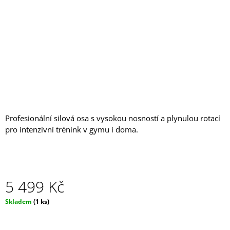
J
E
M
E
NASTAVITELNÁ
POSILOVACÍ
LAVICE
MONSTER
BENCH
10
842
Profesionální silová osa s vysokou nosností a plynulou rotací
Kč
pro intenzivní trénink v gymu i doma.
5 499 Kč
Měrná
Skladem
(1 ks)
cena: