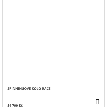
SPINNINGOVÉ KOLO RACE
DO
KO
54 799 Kč