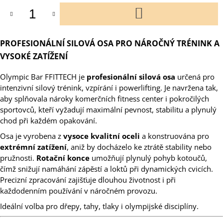
DO
KOŠÍKU
PROFESIONÁLNÍ SILOVÁ OSA PRO NÁROČNÝ TRÉNINK A
VYSOKÉ ZATÍŽENÍ
Olympic Bar FFITTECH je
profesionální silová osa
určená pro
intenzivní silový trénink, vzpírání i powerlifting. Je navržena tak,
aby splňovala nároky komerčních fitness center i pokročilých
sportovců, kteří vyžadují maximální pevnost, stabilitu a plynulý
chod při každém opakování.
Osa je vyrobena z
vysoce kvalitní oceli
a konstruována pro
extrémní zatížení
, aniž by docházelo ke ztrátě stability nebo
pružnosti.
Rotační konce
umožňují plynulý pohyb kotoučů,
čímž snižují namáhání zápěstí a loktů při dynamických cvicích.
Precizní zpracování zajišťuje dlouhou životnost i při
každodenním používání v náročném provozu.
Ideální volba pro dřepy, tahy, tlaky i olympijské disciplíny.