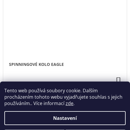
SPINNINGOVÉ KOLO EAGLE
DO
KO
33 783 Kč
Tento web používá soubory cookie. Dalším
Na objednávku
procházením tohoto webu vyjadřujete souhlas s jejich
používáním.. Více informací
zde
.
Nastavení