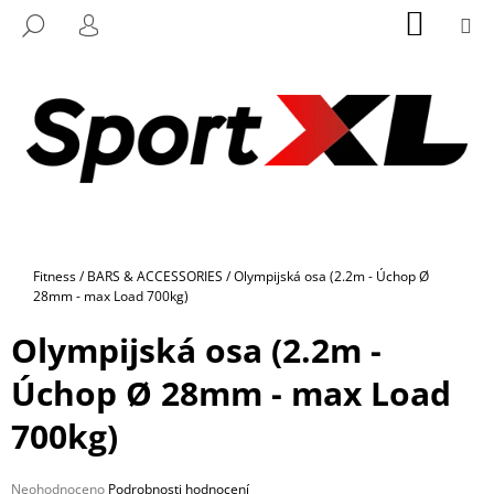
K
Přejít
NÁKUP
M
HLEDAT
na
KOŠÍK
O
PŘIHLÁŠENÍ
ZPĚT
ZPĚT
obsah
Š
Í
C
K
O
P
O
T
Ř
Domů
Fitness
/
BARS & ACCESSORIES
/
Olympijská osa (2.2m - Úchop Ø
E
28mm - max Load 700kg)
B
Olympijská osa (2.2m -
U
J
Úchop Ø 28mm - max Load
E
700kg)
T
E
N
Průměrné
Neohodnoceno
Podrobnosti hodnocení