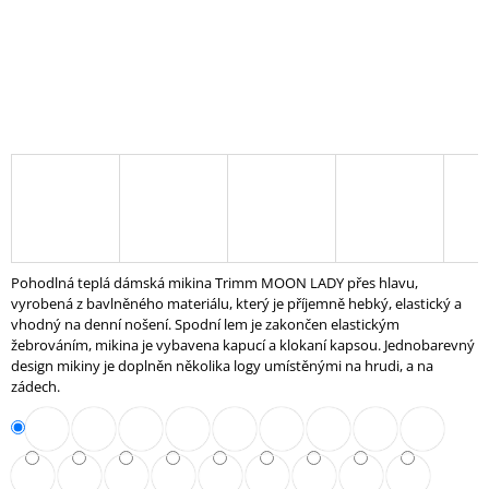
J
E
M
E
TRICEPSOVÁ
OSA
ROVNÁ
448
Kč
Pohodlná teplá dámská mikina Trimm MOON LADY přes hlavu,
vyrobená z bavlněného materiálu, který je příjemně hebký, elastický a
vhodný na denní nošení. Spodní lem je zakončen elastickým
žebrováním, mikina je vybavena kapucí a klokaní kapsou. Jednobarevný
design mikiny je doplněn několika logy umístěnými na hrudi, a na
zádech.