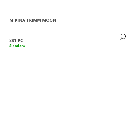
MIKINA TRIMM MOON
DE
891 Kč
Skladem