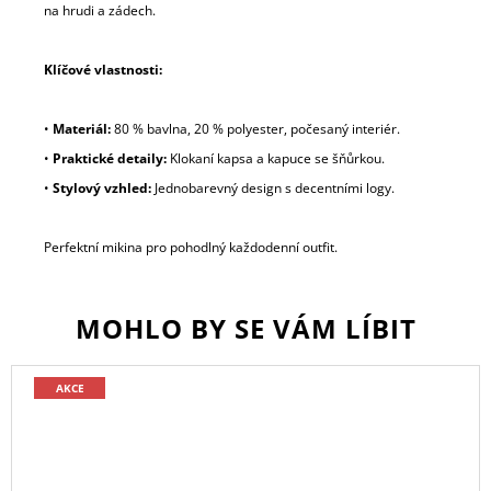
na hrudi a zádech.
Klíčové vlastnosti:
•
Materiál:
80 % bavlna, 20 % polyester, počesaný interiér.
•
Praktické detaily:
Klokaní kapsa a kapuce se šňůrkou.
•
Stylový vzhled:
Jednobarevný design s decentními logy.
Perfektní mikina pro pohodlný každodenní outfit.
MOHLO BY SE VÁM LÍBIT
AKCE