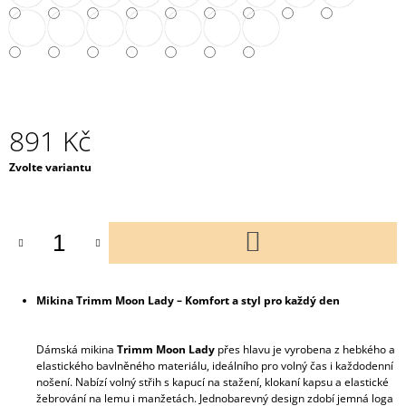
891 Kč
Měrná
Zvolte variantu
cena:
DO
KOŠÍKU
Mikina Trimm Moon Lady – Komfort a styl pro každý den
Dámská mikina
Trimm Moon Lady
přes hlavu je vyrobena z hebkého a
elastického bavlněného materiálu, ideálního pro volný čas i každodenní
nošení. Nabízí volný střih s kapucí na stažení, klokaní kapsu a elastické
žebrování na lemu i manžetách. Jednobarevný design zdobí jemná loga