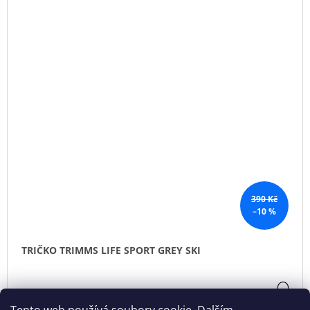
390 Kč
–10 %
TRIČKO TRIMMS LIFE SPORT GREY SKI
DE
351 Kč
Momentálně nedostupné