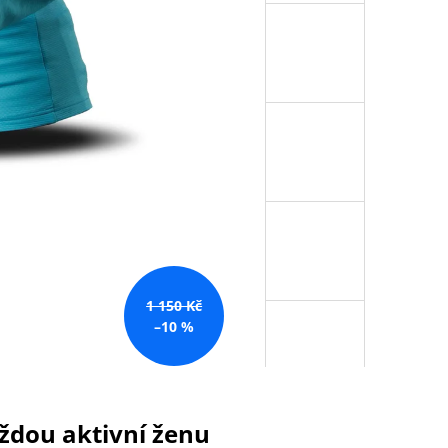
1 150 Kč
–10 %
aždou aktivní ženu