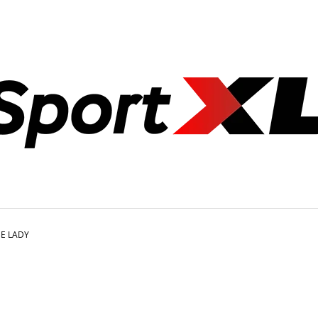
CO POTŘEBUJETE NAJÍT?
HLEDAT
DOPORUČUJEME
BE LADY
OLYMPIJSKÁ LAVICE BENCH PRESS /
ZÁVAŽÍ AZAFIT®