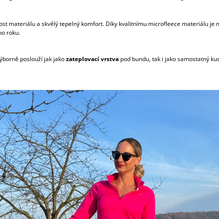
st materiálu a skvělý tepelný komfort. Díky kvalitnímu microfleece materiálu je
ho roku.
ýborně poslouží jak jako
zateplovací vrstva
pod bundu, tak i jako samostatný kus