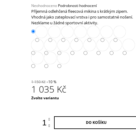
39 000 Kč
Průměrné
Neohodnoceno
Podrobnosti hodnocení
hodnocení
Příjemná odlehčená fleecová mikina s krátkým zipem.
produktu
Vhodná jako zateplovací vrstva i pro samostatné nošení.
je
Nezklame u žádné sportovní aktivity.
0,0
z
5
hvězdiček.
1 150 Kč
–10 %
1 035 Kč
Měrná
Zvolte variantu
cena:
DO KOŠÍKU