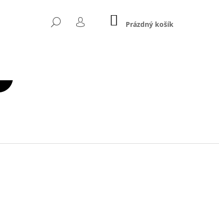
NÁKUPNÍ
HLEDAT
KOŠÍK
Prázdný košík
PŘIHLÁŠENÍ
Následující
 10 KG – Ø 50 MM