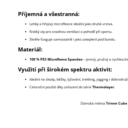
Příjemná a všestranná:
Lehký a hřejivý microfleece ideální jako druhá vrstva.
Krátký zip pro snadnou ventilaci a pohodlí při sportu.
Skvěle funguje samostatně i jako zateplení pod bundu.
Materiál:
100 % PES Microfleece Spandex
– jemný, pružný a rychleschno
Využití při širokém spektru aktivit:
Ideální na skialp, běžky, lyžování, trekking, jogging i dobrodružn
Celoroční použití díky zařazení do série
Thermolayer
.
Dámská mikina
Trimm Cube