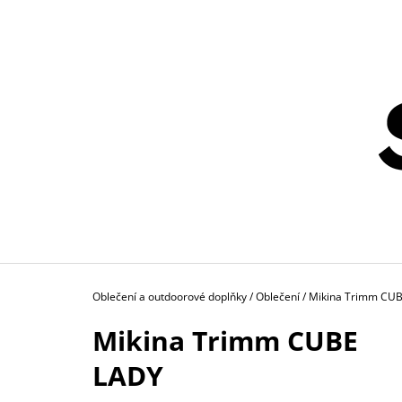
K
Přejít
na
O
ZPĚT
ZPĚT
obsah
DO
DO
Š
OBCHODU
OBCHODU
Í
K
Domů
Oblečení a outdoorové doplňky
/
Oblečení
/
Mikina Trimm CU
Mikina Trimm CUBE
LADY
BĚŽECKÝ PÁS FH20