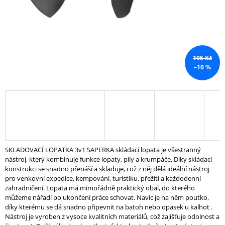
J
E
M
E
195 Kč
MULTIFUNKČNÍ
–10 %
POSILOVACÍ
VĚŽ
-
AZA
FIT
45
375
Kč
SKLADOVACÍ LOPATKA 3v1 SAPERKA skládací lopata je všestranný
nástroj, který kombinuje funkce lopaty, pily a krumpáče. Díky skládací
konstrukci se snadno přenáší a skladuje, což z něj dělá ideální nástroj
pro venkovní expedice, kempování, turistiku, přežití a každodenní
zahradničení. Lopata má mimořádně praktický obal, do kterého
můžeme nářadí po ukončení práce schovat. Navíc je na něm poutko,
díky kterému se dá snadno připevnit na batoh nebo opasek u kalhot .
Nástroj je vyroben z vysoce kvalitních materiálů, což zajišťuje odolnost a