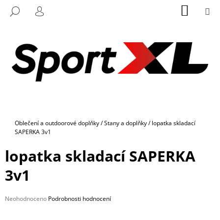
K
Přejít
NÁKUP
M
HLEDAT
na
KOŠÍK
O
PŘIHLÁŠENÍ
ZPĚT
ZPĚT
obsah
Š
Í
C
K
O
P
O
T
Ř
Domů
Oblečení a outdoorové doplňky
/
Stany a doplňky
/
lopatka skladací
E
SAPERKA 3v1
B
lopatka skladací SAPERKA
U
J
3v1
E
T
Průměrné
Neohodnoceno
Podrobnosti hodnocení
E
hodnocení
N
produktu