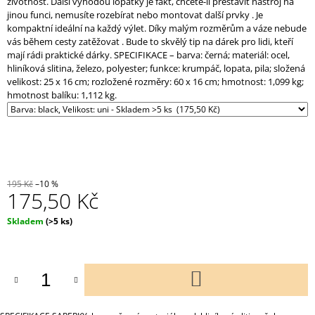
životnost. Další výhodou lopatky je fakt, chcete-li přestavit nástroj na
jinou funci, nemusíte rozebírat nebo montovat další prvky . Je
kompaktní ideální na každý výlet. Díky malým rozměrům a váze nebude
vás během cesty zatěžovat . Bude to skvělý tip na dárek pro lidi, kteří
mají rádi praktické dárky. SPECIFIKACE​ – barva: černá; materiál: ocel,
hliníková slitina, železo, polyester; funkce: krumpáč, lopata, pila; složená
velikost: 25 x 16 cm; rozložené rozměry: 60 x 16 cm; hmotnost: 1,099 kg;
hmotnost balíku: 1,112 kg.
195 Kč
–10 %
175,50 Kč
Měrná
Skladem
(>5 ks)
cena:
DO
KOŠÍKU