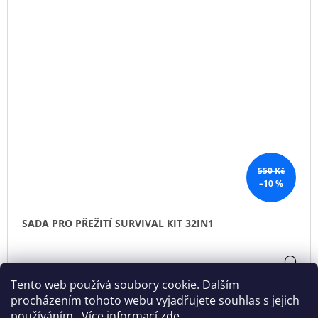
550 Kč
–10 %
SADA PRO PŘEŽITÍ SURVIVAL KIT 32IN1
DE
495 Kč
Tento web používá soubory cookie. Dalším
Skladem
(>5 ks)
procházením tohoto webu vyjadřujete souhlas s jejich
používáním.. Více informací
zde
.