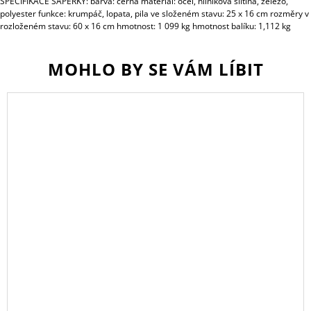
SPECIFIKACE SAPERKY: barva: černá materiál: ocel, hliníková slitina, železo,
polyester funkce: krumpáč, lopata, pila ve složeném stavu: 25 x 16 cm rozměry v
rozloženém stavu: 60 x 16 cm hmotnost: 1 099 kg hmotnost balíku: 1,112 kg
MOHLO BY SE VÁM LÍBIT