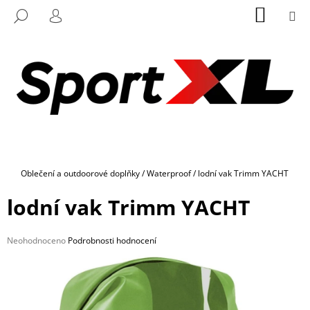
K
Přejít
NÁKUP
M
HLEDAT
na
KOŠÍK
O
PŘIHLÁŠENÍ
ZPĚT
ZPĚT
obsah
Š
Í
C
K
O
P
O
T
Ř
Domů
Oblečení a outdoorové doplňky
/
Waterproof
/
lodní vak Trimm YACHT
E
B
lodní vak Trimm YACHT
U
J
Průměrné
Neohodnoceno
Podrobnosti hodnocení
E
hodnocení
produktu
T
je
E
0,0
z
N