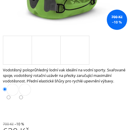
J
E
M
700 Kč
E
–10 %
SCOTTOVA
LAVICE
PRÉMIOVÁ
FS34
9
347
Kč
Vodotěsný poloprůhledný lodní vak ideální na vodní sporty. Svařované
spoje, vodotěsný rotační uzávěr na přezky zaručující maximální
vodotěsnost. Přední elastické šňůry pro rychlé upevnění výbavy.
700 Kč
–10 %