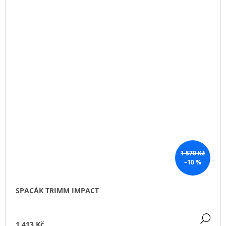
1 570 Kč
–10 %
SPACÁK TRIMM IMPACT
DE
1 413 Kč