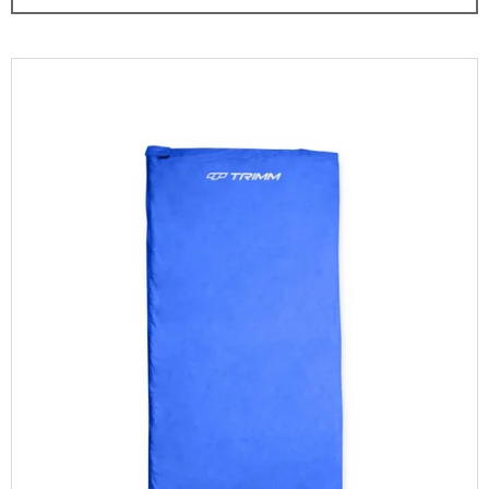
N
A
Í
J
P
V
Í
R
Ý
T
O
P
?
D
I
U
S
K
P
T
R
HLEDAT
Ů
O
D
U
D
K
O
T
P
O
Ů
R
U
Č
U