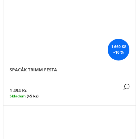
1 660 Kč
–10 %
SPACÁK TRIMM FESTA
DE
1 494 Kč
Skladem
(>5 ks)