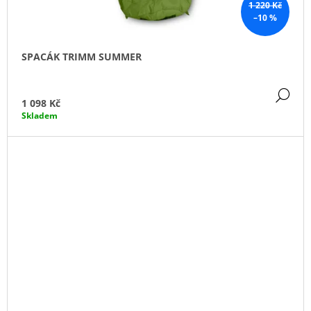
1 220 Kč
–10 %
SPACÁK TRIMM SUMMER
DE
1 098 Kč
Skladem