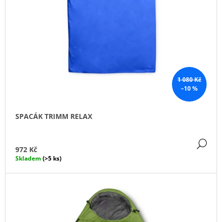
J
E
M
E
POSILOVACÍ
LAVICE
BŘICHO
1 080 Kč
FS26B
–10 %
12
660
Kč
SPACÁK TRIMM RELAX
DE
972 Kč
Skladem
(>5 ks)