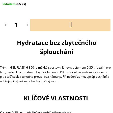
Měrná
Skladem
(>5 ks)
cena:
DO
KOŠÍKU
Hydratace bez zbytečného
šplouchání
Trimm GEL FLASK H 350 je měkká sportovní láhev s objemem 0,35 l, ideální pro
běh, cyklistiku i turistiku. Díky flexibilnímu TPU materiálu a systému snadného
pití stačí stisk a tekutina proudí bez námahy. Při nošení zamezuje šplouchání a
udržuje pitný režim pohodlný i při výkonu.
KLÍČOVÉ VLASTNOSTI
Objem:
0,35 litru – ideální pro rychlý přísun tekutin