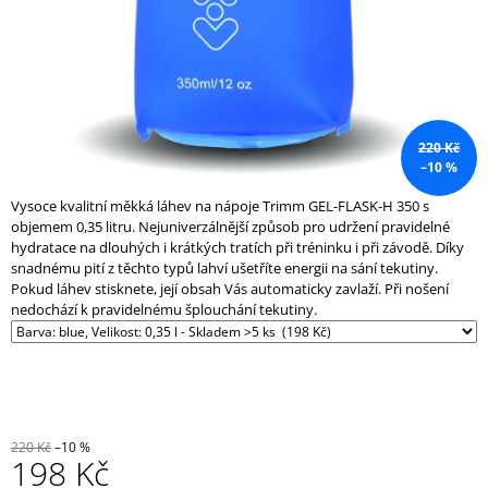
J
E
M
E
BĚŽECKÝ
PÁS
220 Kč
FH20
–10 %
39
Vysoce kvalitní měkká láhev na nápoje Trimm GEL-FLASK-H 350 s
000
objemem 0,35 litru. Nejuniverzálnější způsob pro udržení pravidelné
Kč
hydratace na dlouhých i krátkých tratích při tréninku i při závodě. Díky
snadnému pití z těchto typů lahví ušetříte energii na sání tekutiny.
Pokud láhev stisknete, její obsah Vás automaticky zavlaží. Při nošení
nedochází k pravidelnému šplouchání tekutiny.
220 Kč
–10 %
198 Kč