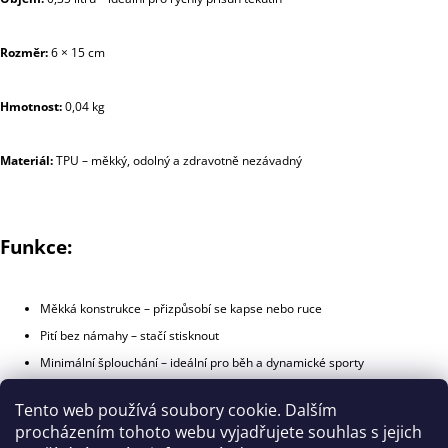
Rozměr:
6 × 15 cm
Hmotnost:
0,04 kg
Materiál:
TPU – měkký, odolný a zdravotně nezávadný
Funkce:
Měkká konstrukce – přizpůsobí se kapse nebo ruce
Pití bez námahy – stačí stisknout
Minimální šplouchání – ideální pro běh a dynamické sporty
Tento web používá soubory cookie. Dalším
Trimm GEL FLASK H 350 – spolehlivý parťák pro každou sportovní výzvu.
procházením tohoto webu vyjadřujete souhlas s jejich