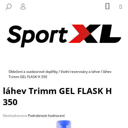
K
Přejít
NÁKUP
M
HLEDAT
na
KOŠÍK
O
PŘIHLÁŠENÍ
ZPĚT
ZPĚT
obsah
Š
Í
C
K
O
P
O
T
Ř
Domů
Oblečení a outdoorové doplňky
/
Vodní rezervoáry a lahve
/
láhev
E
Trimm GEL FLASK H 350
B
láhev Trimm GEL FLASK H
U
J
350
E
T
Průměrné
Neohodnoceno
Podrobnosti hodnocení
E
hodnocení
N
produktu