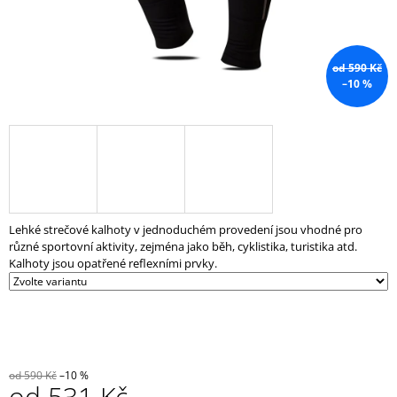
J
E
M
E
od 590 Kč
–10 %
OLYMPIJSKÁ
LAVICE
BENCH
PRESS
/
ŠIKMÁ
FS04B
24
Lehké strečové kalhoty v jednoduchém provedení jsou vhodné pro
999
různé sportovní aktivity, zejména jako běh, cyklistika, turistika atd.
Kč
Kalhoty jsou opatřené reflexními prvky.
od 590 Kč
–10 %
od
531 Kč