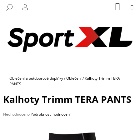
K
Přejít
NÁKUP
M
HLEDAT
na
KOŠÍK
O
PŘIHLÁŠENÍ
ZPĚT
ZPĚT
obsah
Š
Í
C
K
O
P
O
T
Ř
Domů
Oblečení a outdoorové doplňky
/
Oblečení
/
Kalhoty Trimm TERA
E
PANTS
B
Kalhoty Trimm TERA PANTS
U
J
E
Průměrné
Neohodnoceno
Podrobnosti hodnocení
hodnocení
T
produktu
E
je
0,0
N