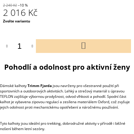
2 240 Kč
–10 %
2 016 Kč
Měrná
Zvolte variantu
cena:
DO
KOŠÍKU
Pohodlí a odolnost pro aktivní ženy
Dámské kalhoty
Trimm Fjorda
jsou navrženy pro všestranné použití při
sportovních a outdoorových aktivitách. Lehký a strečový materiál s úpravou
TEFLON zajišťuje výbornou prodyšnost, odvod vlhkosti a pohodlí. Spodní část
kalhot je vybavena zipovou regulací a zesílena materiálem Oxford, což zvyšuje
jejich odolnost proti mechanickému opotřebení a náročnému používání.
Tyto kalhoty jsou ideální pro trekking, dobrodružné aktivity v přírodě i běžné
nošení během letní sezóny.