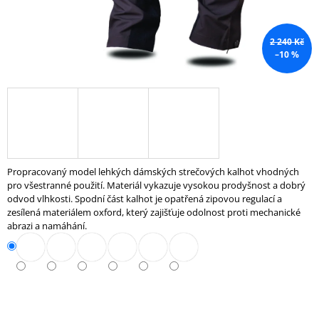
J
E
M
2 240 Kč
E
–10 %
ZÁVAŽÍ
AZAFIT®
2,5
KG
–
Ø
50
MM
Propracovaný model lehkých dámských strečových kalhot vhodných
pro všestranné použití. Materiál vykazuje vysokou prodyšnost a dobrý
204
odvod vlhkosti. Spodní část kalhot je opatřená zipovou regulací a
Kč
zesílená materiálem oxford, který zajišťuje odolnost proti mechanické
abrazi a namáhání.