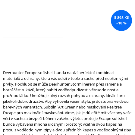
J
E
M
5 898 Kč
E
–10 %
OLYMPIJSKÁ
LAVICE
BENCH
PRESS
/
ŠIKMÁ
FS04B
Deerhunter Excape softshell bunda nabízí perfektní kombinaci
24
materiálů a ochrany, která vás udrží v teple a suchu před nepříznivými
999
prvky. Pochlubit se může Deerhunter Stormlinerem přes ramena a
Kč
horní část rukávů, který nabízí voděodpudivost, větruodolnost a
pružnou látku. Umožňuje plný rozsah pohybu a ochrany, ideální pro
jakékoli dobrodružství. Aby vyhověla vašim stylu, je dostupná ve dvou
barevných variantách. Subtilní Art Green nebo maskování Realtree
Excape pro maximální maskování. Víme, jak je důležité mít všechny vaše
věci v suchu a bezpečí během vašeho výletu, proto je Excape softshell
bunda vybavena mnoha úložnými prostory; včetně dvou kapes na
prsou s voděodolnými zipy a dvou předních kapes s voděodolnými zipy