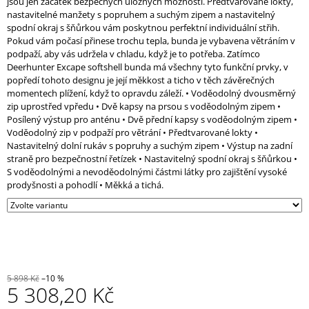
jsou jen začátek bezpečných úložných možností. Předtvarované lokty,
nastavitelné manžety s popruhem a suchým zipem a nastavitelný
spodní okraj s šňůrkou vám poskytnou perfektní individuální střih.
Pokud vám počasí přinese trochu tepla, bunda je vybavena větráním v
podpaží, aby vás udržela v chladu, když je to potřeba. Zatímco
Deerhunter Excape softshell bunda má všechny tyto funkční prvky, v
popředí tohoto designu je její měkkost a ticho v těch závěrečných
momentech plížení, když to opravdu záleží. • Voděodolný dvousměrný
zip uprostřed vpředu • Dvě kapsy na prsou s voděodolným zipem •
Posílený výstup pro anténu • Dvě přední kapsy s voděodolným zipem •
Voděodolný zip v podpaží pro větrání • Předtvarované lokty •
Nastavitelný dolní rukáv s popruhy a suchým zipem • Výstup na zadní
straně pro bezpečnostní řetízek • Nastavitelný spodní okraj s šňůrkou •
S voděodolnými a nevoděodolnými částmi látky pro zajištění vysoké
prodyšnosti a pohodlí • Měkká a tichá.
5 898 Kč
–10 %
5 308,20 Kč