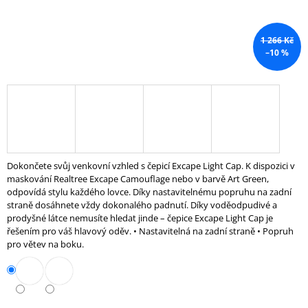
J
E
M
1 266 Kč
E
–10 %
UTILITY
BENCH
7
499
Kč
Dokončete svůj venkovní vzhled s čepicí Excape Light Cap. K dispozici v
maskování Realtree Excape Camouflage nebo v barvě Art Green,
odpovídá stylu každého lovce. Díky nastavitelnému popruhu na zadní
straně dosáhnete vždy dokonalého padnutí. Díky voděodpudivé a
prodyšné látce nemusíte hledat jinde – čepice Excape Light Cap je
řešením pro váš hlavový oděv. • Nastavitelná na zadní straně • Popruh
pro větev na boku.