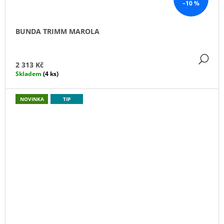
–10 %
BUNDA TRIMM MAROLA
DE
2 313 Kč
Skladem
(4 ks)
NOVINKA
TIP