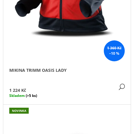
J
E
M
E
BĚŽECKÝ
PÁS
FH20
1 360 Kč
39
–10 %
000
Kč
MIKINA TRIMM OASIS LADY
DE
1 224 Kč
Skladem
(>5 ks)
NOVINKA