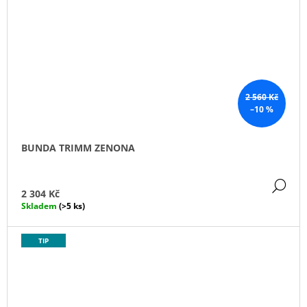
2 560 Kč
–10 %
BUNDA TRIMM ZENONA
DE
2 304 Kč
Skladem
(>5 ks)
TIP