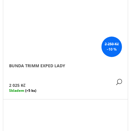
2 250 Kč
–10 %
BUNDA TRIMM EXPED LADY
DE
2 025 Kč
Skladem
(>5 ks)