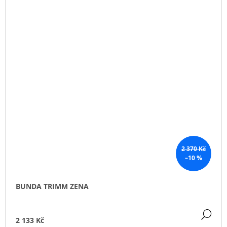
2 370 Kč
–10 %
BUNDA TRIMM ZENA
DE
2 133 Kč