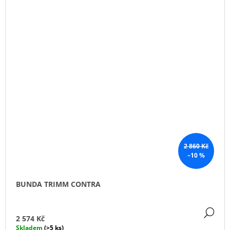
2 860 Kč
–10 %
BUNDA TRIMM CONTRA
DE
2 574 Kč
Skladem
(>5 ks)