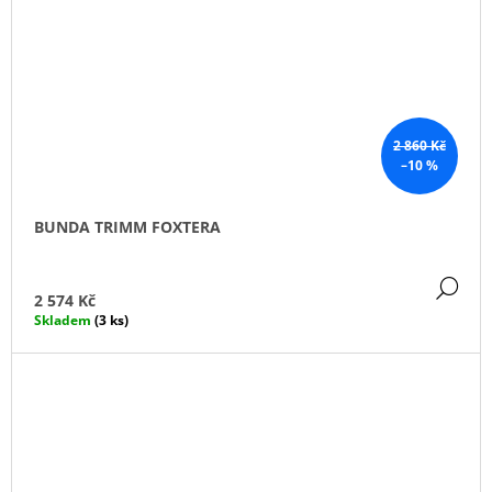
2 860 Kč
–10 %
BUNDA TRIMM FOXTERA
DE
2 574 Kč
Skladem
(3 ks)