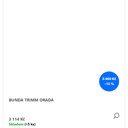
3 460 Kč
–10 %
BUNDA TRIMM ORADA
DE
3 114 Kč
Skladem
(>5 ks)