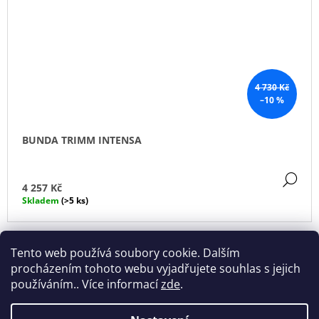
4 730 Kč
–10 %
BUNDA TRIMM INTENSA
DE
4 257 Kč
Skladem
(>5 ks)
13
položek celkem
O
Tento web používá soubory cookie. Dalším
V
procházením tohoto webu vyjadřujete souhlas s jejich
L
používáním.. Více informací
zde
.
Á
D