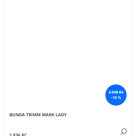
2 040 Kč
–10 %
BUNDA TRIMM MARK LADY
DE
1 836 Kč