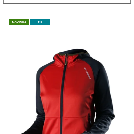
N
A
Í
J
P
V
Í
NOVINKA
TIP
R
Ý
T
O
P
?
D
I
U
S
K
P
T
R
HLEDAT
Ů
O
D
U
D
K
O
T
P
O
Ů
R
U
Č
U