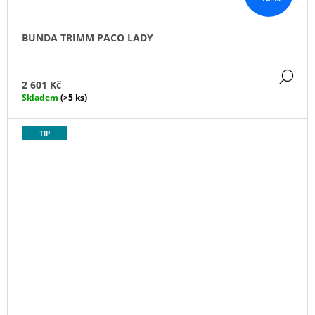
BUNDA TRIMM PACO LADY
DE
2 601 Kč
Skladem
(>5 ks)
TIP