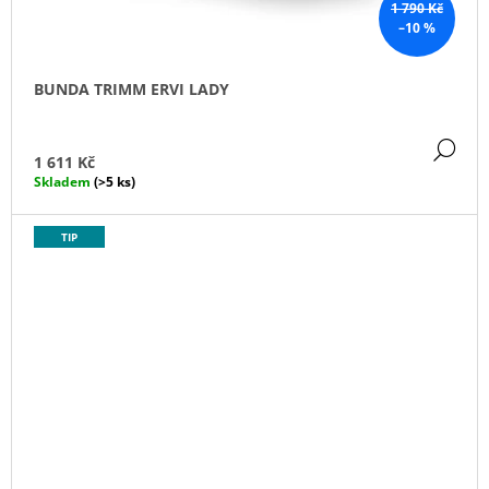
1 790 Kč
–10 %
BUNDA TRIMM ERVI LADY
DE
1 611 Kč
Skladem
(>5 ks)
TIP