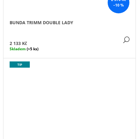
–10 %
BUNDA TRIMM DOUBLE LADY
DE
2 133 Kč
Skladem
(>5 ks)
TIP