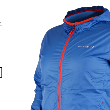
ŠIKMÁ FS04B
819 Kč
24 999 Kč
a