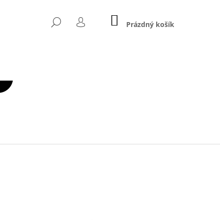
NÁKUPNÍ
HLEDAT
KOŠÍK
Prázdný košík
PŘIHLÁŠENÍ
Následující
 10 KG – Ø 50 MM