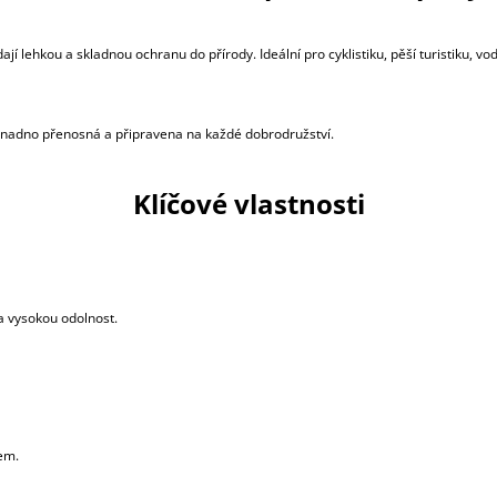
ají lehkou a skladnou ochranu do přírody. Ideální pro cyklistiku, pěší turistiku, v
snadno přenosná a připravena na každé dobrodružství.
Klíčové vlastnosti
 a vysokou odolnost.
em.