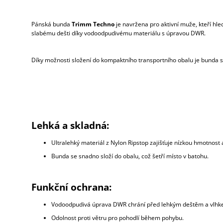
Pánská bunda
Trimm Techno
je navržena pro aktivní muže, kteří hled
slabému dešti díky vodoodpudivému materiálu s úpravou DWR.
Díky možnosti složení do kompaktního transportního obalu je bunda 
Lehká a skladná:
Ultralehký materiál z Nylon Ripstop zajišťuje nízkou hmotnost
Bunda se snadno složí do obalu, což šetří místo v batohu.
Funkční ochrana:
Vodoodpudivá úprava DWR chrání před lehkým deštěm a vlhk
Odolnost proti větru pro pohodlí během pohybu.