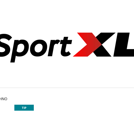
CO POTŘEBUJETE NAJÍT?
HLEDAT
DOPORUČUJEME
CHNO
TIP
OLYMPIJSKÁ LAVICE BENCH PRESS /
ZÁVAŽÍ AZAFIT®