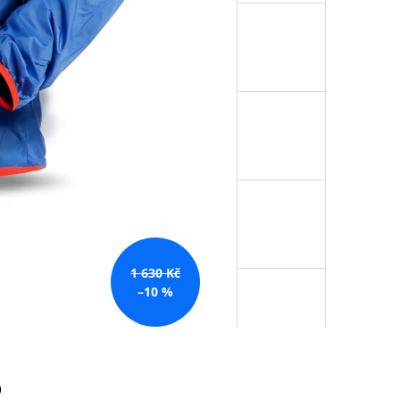
1 630 Kč
–10 %
b