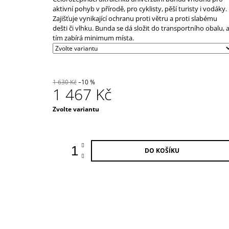
39 000 Kč
produktu
aktivní pohyb v přírodě, pro cyklisty, pěší turisty i vodáky.
je
Zajišťuje vynikající ochranu proti větru a proti slabému
0,0
dešti či vlhku. Bunda se dá složit do transportního obalu, 
z
tím zabírá minimum místa.
5
hvězdiček.
1 630 Kč
–10 %
1 467 Kč
Měrná
Zvolte variantu
cena:
DO KOŠÍKU