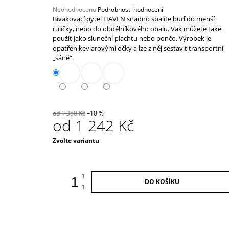
39 000 Kč
Průměrné
Neohodnoceno
Podrobnosti hodnocení
hodnocení
Bivakovací pytel HAVEN snadno sbalíte buď do menší
produktu
ruličky, nebo do obdélníkového obalu. Vak můžete také
je
použít jako sluneční plachtu nebo pončo. Výrobek je
0,0
opatřen kevlarovými očky a lze z něj sestavit transportní
z
„sáně“.
5
hvězdiček.
od 1 380 Kč
–10 %
od
1 242 Kč
Měrná
Zvolte variantu
cena:
DO KOŠÍKU