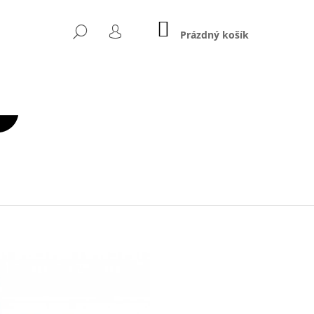
NÁKUPNÍ
HLEDAT
KOŠÍK
Prázdný košík
PŘIHLÁŠENÍ
Následující
2,5 KG – Ø 50 MM