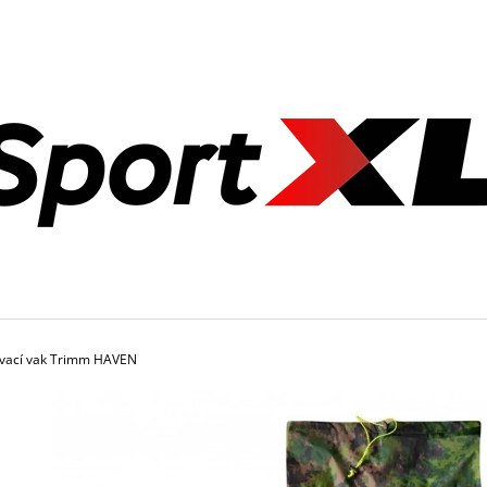
CO POTŘEBUJETE NAJÍT?
HLEDAT
DOPORUČUJEME
ovací vak Trimm HAVEN
ZÁVAŽÍ AZAFIT® 15 KG – Ø 50 MM
ZÁVAŽÍ AZAFIT® 