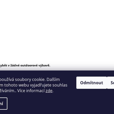
hybět v žádné outdoorové výbavě.
používá soubory cookie. Dalším
Odmítnout
S
m tohoto webu vyjadřujete souhlas
užíváním.. Více informací
zde
.
ní