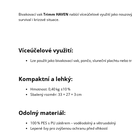
Bivakovací vak
Trimm HAVEN
nabízí víceúčelové využití jako nouzový
survival i krizové situace.
Víceúčelové využití:
Lze použít jako bivakovací vak, pončo, sluneční plachtu nebo t
Kompaktní a lehký:
Hmotnost: 0,40 kg ±10 %
Sbalený rozměr: 33 × 27 × 3 cm
Odolný materiál:
100 % PES s PU zátěrem – voděodolný a větruodolný
Lepené švy pro zvýšenou ochranu před vlhkostí