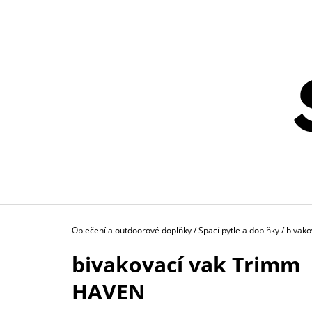
K
Přejít
na
O
ZPĚT
ZPĚT
obsah
DO
DO
Š
OBCHODU
OBCHODU
Í
K
Domů
Oblečení a outdoorové doplňky
/
Spací pytle a doplňky
/
bivak
bivakovací vak Trimm
HAVEN
BĚŽECKÝ PÁS FH20