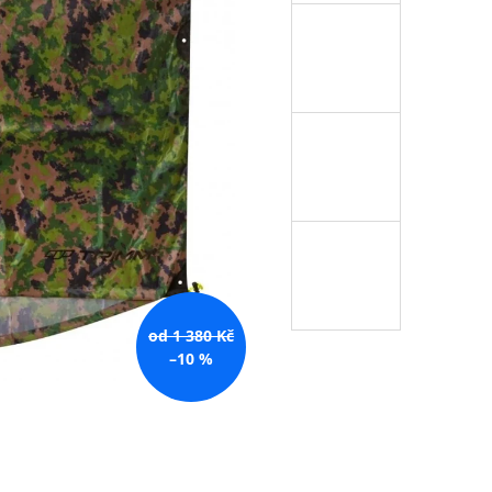
od 1 380 Kč
–10 %