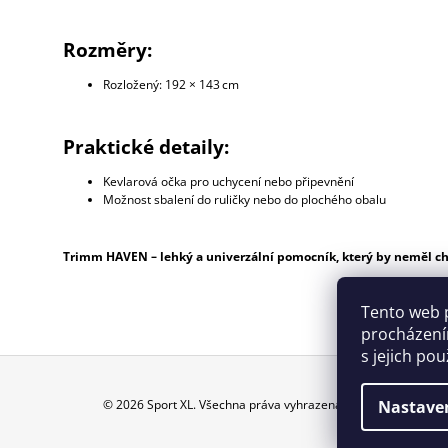
Rozměry:
Rozložený: 192 × 143 cm
Praktické detaily:
Kevlarová očka pro uchycení nebo připevnění
Možnost sbalení do ruličky nebo do plochého obalu
Trimm HAVEN – lehký a univerzální pomocník, který by neměl c
Tento web 
procházení
s jejich po
Z
© 2026 Sport XL. Všechna práva vyhrazena.
Nastave
Á