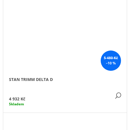
5 480 Kč
–10 %
STAN TRIMM DELTA D
DE
4 932 Kč
Skladem