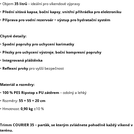
•
Objem
35 litrů
– ideální pro víkendové výpravy
•
Přední síťová kapsa
,
boční kapsy
,
vnitřní přihrádka pro elektroniku
•
Příprava pro vodní rezervoár
+
výstup pro hydratační systém
Chytré detaily:
•
Spodní popruhy pro uchycení karimatky
•
Přezky pro uchycení výstroje
,
boční kompresní popruhy
•
Integrovaná pláštěnka
•
Reflexní prvky
pro vyšší bezpečnost
Materiál a rozměry:
•
100 % PES Ripstop s PU zátěrem
– odolný a lehký
•
Rozměry:
55 × 55 × 20 cm
•
Hmotnost:
0,90 kg
±10 %
Trimm COURIER 35 – parťák, se kterým zvládnete pohodlně každý víkend v
terénu.