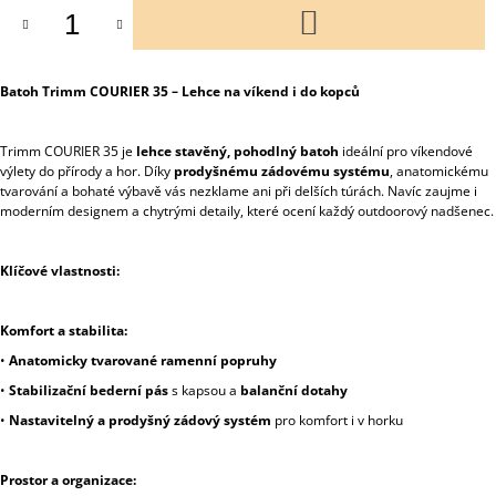
DO
KOŠÍKU
Batoh Trimm COURIER 35 – Lehce na víkend i do kopců
Trimm COURIER 35 je
lehce stavěný, pohodlný batoh
ideální pro víkendové
výlety do přírody a hor. Díky
prodyšnému zádovému systému
, anatomickému
tvarování a bohaté výbavě vás nezklame ani při delších túrách. Navíc zaujme i
moderním designem a chytrými detaily, které ocení každý outdoorový nadšenec.
Klíčové vlastnosti:
Komfort a stabilita:
•
Anatomicky tvarované ramenní popruhy
•
Stabilizační bederní pás
s kapsou a
balanční dotahy
•
Nastavitelný a prodyšný zádový systém
pro komfort i v horku
Prostor a organizace: