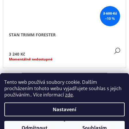
3 600 Kč
–10 %
STAN TRIMM FORESTER
DE
3 240 Kč
Momentálně nedostupné
ZOBRAZIT VŠECHNY SOUVISEJÍCÍ PRODUKTY
Tento web používá soubory cookie. Dalším
procházením tohoto webu vyjadřujete souhlas s jejich
používáním.. Více informací
zde
.
Nastavení
Z
Odmítnout
Souhlasím
© 2026 Sport XL. Všechna práva vyhrazena.
Vytvořil Shoptet