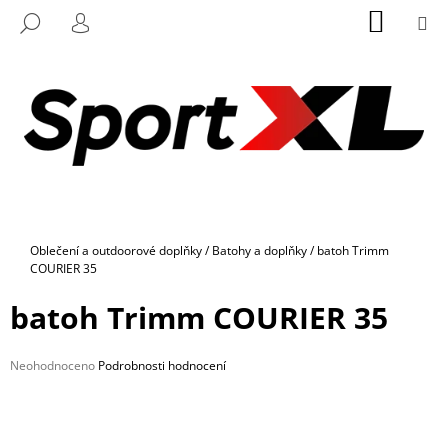
K
Přejít
NÁKUP
M
HLEDAT
na
KOŠÍK
O
PŘIHLÁŠENÍ
ZPĚT
ZPĚT
obsah
Š
Í
C
K
O
P
O
T
Ř
Domů
Oblečení a outdoorové doplňky
/
Batohy a doplňky
/
batoh Trimm
E
COURIER 35
B
batoh Trimm COURIER 35
U
J
E
Průměrné
Neohodnoceno
Podrobnosti hodnocení
hodnocení
T
produktu
E
je
0,0
N