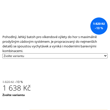
J
E
M
E
1 820 Kč
–10 %
GUMOVÁ
PODLAHA
Pohodlný, lehký batoh pro víkendové výlety do hor s maximálně
100*100*2
XNEW
prodyšným zádovým systémem. Je propracovaný do nejmenších
detailů se spoustou vychytávek a vyniká i moderními barevnými
748
kombinacemi.
Kč
1 820 Kč
–10 %
1 638 Kč
Měrná
Zvolte variantu
cena: