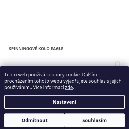
SPINNINGOVÉ KOLO EAGLE
DO
KO
33 783 Kč
Tento web používá soubory cookie. Dalším
Na objednávku
procházením tohoto webu vyjadřujete souhlas s jejich
používáním.. Více informací
zde
.
Nastavení
Z
Odmítnout
Souhlasím
© 2026 Sport XL. Všechna práva vyhrazena.
Vytvořil Shoptet
Á