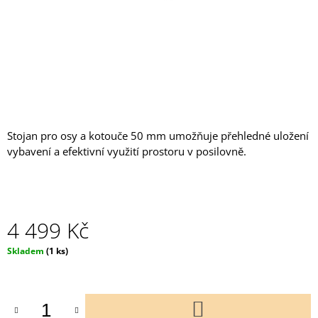
J
E
M
E
GUMOVÁ
PODLAHA
100*100*2
XNEW
Stojan pro osy a kotouče 50 mm umožňuje přehledné uložení
748
Kč
vybavení a efektivní využití prostoru v posilovně.
4 499 Kč
Měrná
Skladem
(1 ks)
cena:
DO
KOŠÍKU