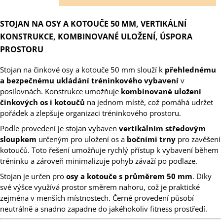
STOJAN NA OSY A KOTOUČE 50 MM, VERTIKÁLNÍ
KONSTRUKCE, KOMBINOVANÉ ULOŽENÍ, ÚSPORA
PROSTORU
Stojan na činkové osy a kotouče 50 mm slouží k
přehlednému
a bezpečnému ukládání tréninkového vybavení
v
posilovnách. Konstrukce umožňuje
kombinované uložení
činkových os i kotoučů
na jednom místě, což pomáhá udržet
pořádek a zlepšuje organizaci tréninkového prostoru.
Podle provedení je stojan vybaven
vertikálním středovým
sloupkem
určeným pro uložení os a
bočními trny
pro zavěšení
kotoučů. Toto řešení umožňuje rychlý přístup k vybavení během
tréninku a zároveň minimalizuje pohyb závaží po podlaze.
Stojan je určen pro
osy a kotouče s průměrem 50 mm
. Díky
své výšce využívá prostor směrem nahoru, což je praktické
zejména v menších místnostech. Černé provedení působí
neutrálně a snadno zapadne do jakéhokoliv fitness prostředí.