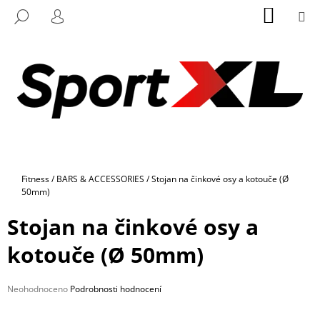
K
Přejít
NÁKUP
M
HLEDAT
na
KOŠÍK
O
PŘIHLÁŠENÍ
ZPĚT
ZPĚT
obsah
Š
Í
C
K
O
P
O
T
Ř
Domů
Fitness
/
BARS & ACCESSORIES
/
Stojan na činkové osy a kotouče (Ø
E
50mm)
B
Stojan na činkové osy a
U
J
kotouče (Ø 50mm)
E
T
Průměrné
Neohodnoceno
Podrobnosti hodnocení
E
hodnocení
N
produktu